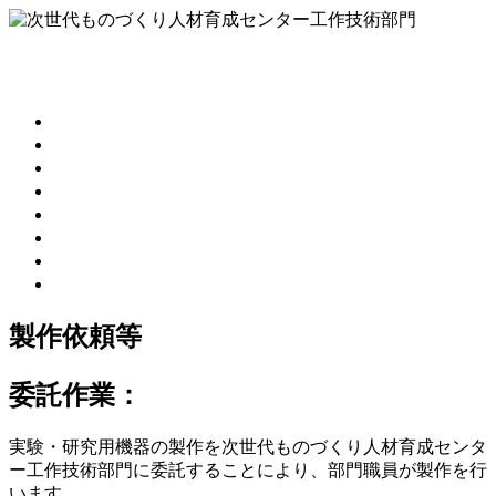
次世代ものづくり人材育成センター工作技術部門
Center for Creative Engineers
ホーム
職員紹介
製品一覧
機械・設備一覧
製作依頼等
工作実習
テクノフェスタ
アクセスマップ
製作依頼等
委託作業：
実験・研究用機器の製作を次世代ものづくり人材育成センタ
ー工作技術部門に委託することにより、部門職員が製作を行
います。