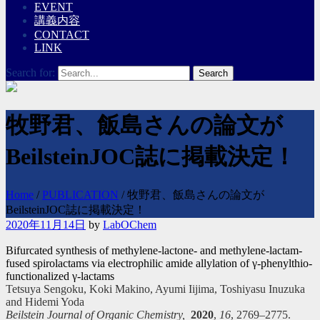
EVENT
講義内容
CONTACT
LINK
Search for:
牧野君、飯島さんの論文が
BeilsteinJOC誌に掲載決定！
Home
/
PUBLICATION
/
牧野君、飯島さんの論文が
BeilsteinJOC誌に掲載決定！
2020年11月14日
by
LabOChem
Bifurcated synthesis of methylene-lactone- and methylene-lactam-
fused spirolactams via electrophilic amide allylation of γ-phenylthio-
functionalized γ-lactams
Tetsuya Sengoku, Koki Makino, Ayumi Iijima, Toshiyasu Inuzuka
and Hidemi Yoda
Beilstein Journal of Organic Chemistry,
2020
,
16
, 2769–2775.