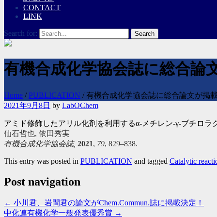
CONTACT
LINK
Search for:
有機合成化学協会誌に総合論
Home
/
PUBLICATION
/
有機合成化学協会誌に総合論文が掲
2021年9月8日
by
LabOChem
アミド修飾したアリル化剤を利用するα-メチレン-γ-ブチロラ
仙石哲也, 依田秀実
有機合成化学協会誌,
2021
,
79
, 829–838.
This entry was posted in
PUBLICATION
and tagged
Catalytic reacti
Post navigation
←
小川君、岩間君の論文がChem.Commun.誌に掲載決定！
中化連有機化学一般発表優秀賞
→