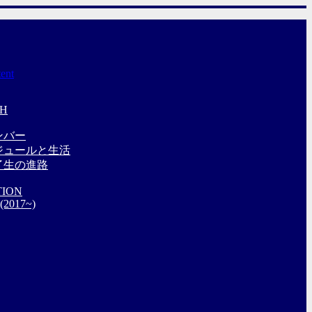
tent
CH
ンバー
ジュールと生活
了生の進路
TION
 (2017~)