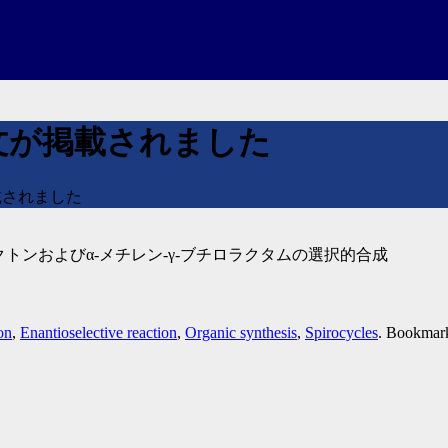
文が掲載されました
載されました
クトンおよびα-メチレン-γ-ブチロラクタムの選択的合成
on
,
Enantioselective reaction
,
Organic synthesis
,
Spirocycles
. Bookmar