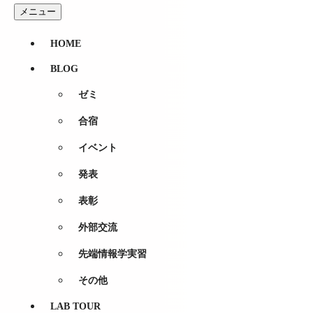
コンテンツへスキップ
メニュー
鈴木 涼（Suzuki Ryo）
HOME
BLOG
ゼミ
鈴木 涼（Suzuki Ryo）
合宿
行動情報学科
研究室での役割｜広報
イベント
これが好き｜ヤクルトスワローズ、web小説
サークル｜無所属
発表
性格｜B型
ココが変｜かなり少食です
表彰
特技｜ゲーム全般
外部交流
小学生の時の夢｜お相撲さん
ここ行きたい｜イスタンブール
先端情報学実習
一言｜日々いろんなことを学びながら、少しずつ成長し
その他
管理情報
LAB TOUR