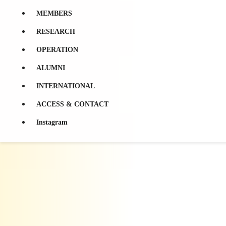
ログイン
MEMBERS
投稿の
RSS
コメントの
RSS
RESEARCH
WordPress.org
OPERATION
© 2026
静岡大学 永吉研究室 – Nagayoshi lab, Shizuoka Univ
Powered by
WordPress
|
Theme:
Graphy
by Themegraphy
ALUMNI
INTERNATIONAL
ACCESS & CONTACT
Instagram