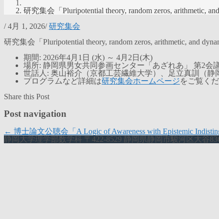
研究集会「Pluripotential theory, random zeros, arithmetic, a
/
4月 1, 2026
/
研究集会
研究集会「Pluripotential theory, random zeros, arithmeti
期間: 2026年4月1日 (水) ～ 4月2日(木)
場所: 静岡県男女共同参画センター「あざれあ」 第2会
世話人: 奥山裕介（京都工芸繊維大学）、足立真訓（静
プログラムなど詳細は
研究集会ホームページ
をご覧くだ
Share this Post
Post navigation
←
博士論文公聴会「A Logic of Awareness with Epistemic Indistinguis
静岡大学理学部数学科 〒422-8529 静岡県静岡市駿河区大谷836 TE