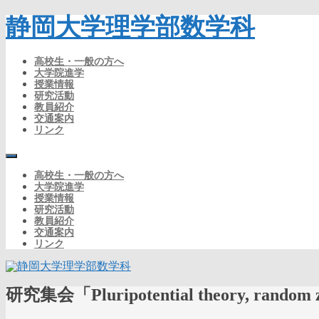
静岡大学理学部数学科
高校生・一般の方へ
大学院進学
授業情報
研究活動
教員紹介
交通案内
リンク
高校生・一般の方へ
大学院進学
授業情報
研究活動
教員紹介
交通案内
リンク
研究集会「Pluripotential theory, random ze