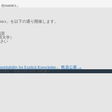
nd dynamics」
c, and dynamics」を以下の通り開催します。
議室
岡大学）
さい
hability for Explicit Knowledge」
教員公募
→
L：054-237-1111（代表）