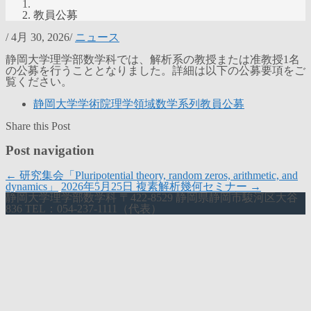
教員公募
/
4月 30, 2026
/
ニュース
静岡大学理学部数学科では、解析系の教授または准教授1名
の公募を行うこととなりました。詳細は以下の公募要項をご
覧ください。
静岡大学学術院理学領域数学系列教員公募
Share this Post
Post navigation
←
研究集会「Pluripotential theory, random zeros, arithmetic, and
dynamics」
2026年5月25日 複素解析幾何セミナー
→
静岡大学理学部数学科 〒422-8529 静岡県静岡市駿河区大谷
836 TEL：054-237-1111（代表）