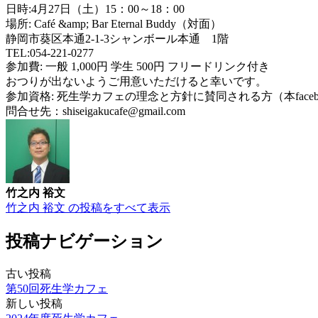
日時:4月27日（土）15：00～18：00
場所: Café &amp; Bar Eternal Buddy（対面）
静岡市葵区本通2-1-3シャンボール本通 1階
TEL:054-221-0277
参加費: 一般 1,000円 学生 500円 フリードリンク付き
おつりが出ないようご用意いただけると幸いです。
参加資格: 死生学カフェの理念と方針に賛同される方（本fac
問合せ先：shiseigakucafe@gmail.com
竹之内 裕文
竹之内 裕文 の投稿をすべて表示
投稿ナビゲーション
古い投稿
第50回死生学カフェ
新しい投稿