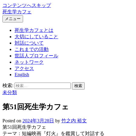
コンテンツへスキップ
死生学カフェ
メニュー
死生学カフェとは
大切にしていること
対話について
これまでの活動
世話人プロフィール
ネットワーク
アクセス
English
検索:
未分類
第51回死生学カフェ
Posted
on
2024年3月28日
by
竹之内 裕文
第51回死生学カフェ
テーマ：短編映画『灯火』を鑑賞して対話する