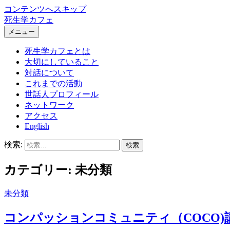
コンテンツへスキップ
死生学カフェ
メニュー
死生学カフェとは
大切にしていること
対話について
これまでの活動
世話人プロフィール
ネットワーク
アクセス
English
検索:
カテゴリー: 未分類
未分類
コンパッションコミュニティ（COCO)