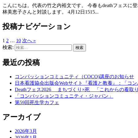
こんにちは。代表の竹之内裕文です。 今春もdeathフェ
林美恵子さんと対談します。 4月12日1515...
投稿ナビゲーション
1
2
…
10
次へ »
検索:
最近の投稿
コンパッションコミュニティ（COCO)講座のお知らせ
日本看護協会出版会Webサイト『看護と教養』：「コ
Deathフェス2026 まちづくり×死 「これからの看
「コンパッションコミュニティ・ジャパン」
第59回死生学カフェ
アーカイブ
2026年3月
2026年1月