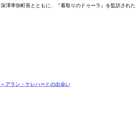
する深澤準弥町長とともに、『看取りのドゥーラ』を監訳された
り～アラン・ケレハーとの出会い