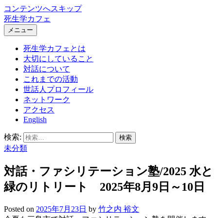
コンテンツへスキップ
死生学カフェ
メニュー
死生学カフェとは
大切にしていること
対話について
これまでの活動
世話人プロフィール
ネットワーク
アクセス
English
検索:
未分類
対話・ファシリテーション塾/2025 水と
緑のリトリート 2025年8月9日～10日
Posted
on
2025年7月23日
by
竹之内 裕文