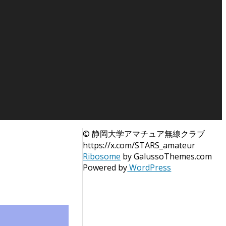
© 静岡大学アマチュア無線クラブ
https://x.com/STARS_amateur
Ribosome
by GalussoThemes.com
Powered by
WordPress