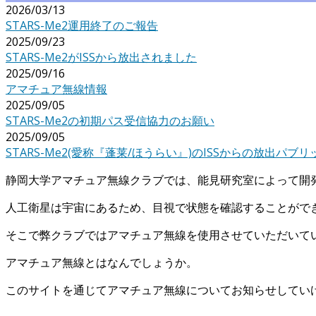
2026/03/13
STARS-Me2運用終了のご報告
2025/09/23
STARS-Me2がISSから放出されました
2025/09/16
アマチュア無線情報
2025/09/05
STARS-Me2の初期パス受信協力のお願い
2025/09/05
STARS-Me2(愛称『蓬莱/ほうらい』)のISSからの放出パ
静岡大学アマチュア無線クラブでは、能見研究室によって開
人工衛星は宇宙にあるため、目視で状態を確認することがで
そこで弊クラブではアマチュア無線を使用させていただいて
アマチュア無線とはなんでしょうか。
このサイトを通じてアマチュア無線についてお知らせしてい