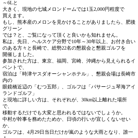
～6Lと
大きく、現地の七城メロンドームでは1玉2,000円程度で
買えます。
もし、熊本産のメロンを見かけることがありましたら、肥後
グリーン
では？と、ご覧になって頂くと良いかも知れません。
私は、先日、ヘルスケア分野で10年～30年以上、お付き合い
のある方々と長崎で、総勢22名の懇親会と懇親ゴルフを
開催しました。
参加された方は、東京、福岡、宮崎、沖縄から見えられるイ
ベントで、
宿泊は「時津ヤスダオーシャンホテル」、懇親会場は長崎市
内の
眼鏡橋近辺の「むつ五郎」、ゴルフは「パサージュ琴海アイ
ランドゴルフ」
と現地に詳しい方は、それぞれが、30km以上離れた場所
で、
移動するだけでも大変と思われるではないでしょうか。
中村が幹事を務めたためか、日頃の行いが宜しくないせい
か、
ゴルフは、4月29日当日だけが嵐のような大雨となり、誰一