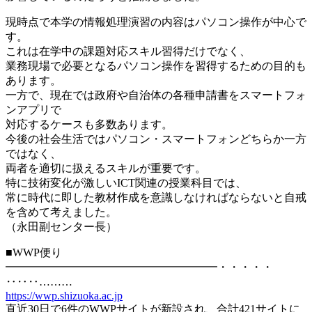
現時点で本学の情報処理演習の内容はパソコン操作が中心で
す。
これは在学中の課題対応スキル習得だけでなく、
業務現場で必要となるパソコン操作を習得するための目的も
あります。
一方で、現在では政府や自治体の各種申請書をスマートフォ
ンアプリで
対応するケースも多数あります。
今後の社会生活ではパソコン・スマートフォンどちらか一方
ではなく、
両者を適切に扱えるスキルが重要です。
特に技術変化が激しいICT関連の授業科目では、
常に時代に即した教材作成を意識しなければならないと自戒
を含めて考えました。
（永田副センター長）
■WWP便り
━━━━━━━━━━━━━━━━━━━・・・・・
‥‥‥………
https://wwp.shizuoka.ac.jp
直近30日で6件のWWPサイトが新設され、合計421サイトに