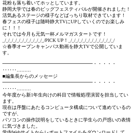
花粉も落ち着いてホッとしています。
静岡大学では春のビッグフェスティバルが開催されました！
活気あるステージの様子などばっちり取材できています！
春フェスの様子は随時静大TVにUPしていくのでお楽しみ
に！！！
それでは今月も元気一杯メルマガスタートです！
_/_/_/_/_/_/_/_/_/_/_/_/PICK UP！_/_/_/_/_/_/_/_/_/_/_/_/_/
☆春季オープンキャンパス動画を静大TVで公開していま
す。
━━━━━━━━━━━━━━━━━━━・・・・・
‥‥‥………
■編集長からのメッセージ
━━━━━━━━━━━━━━━━━━━・・・・・
‥‥‥………
今年度から新1年生向けの科目で情報処理演習を担当してい
ます。
現在は序盤にあたるコンピュータ構成について進めているの
ですが、
パソコンの操作説明をしているときに学生らの戸惑いの表情
に気づきました。
学内Webサイトからレポートファイルをダウンロードして、