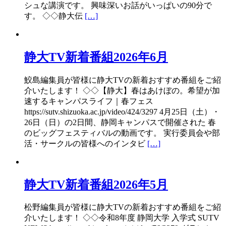
シュな講演です。 興味深いお話がいっぱいの90分で
す。 ◇◇静大伝
[…]
静大TV新着番組2026年6月
鮫島編集員が皆様に静大TVの新着おすすめ番組をご紹
介いたします！ ◇◇【静大】春はあけぼの。希望が加
速するキャンパスライフ｜春フェス
https://sutv.shizuoka.ac.jp/video/424/3297 4月25日（土）・
26日（日）の2日間、静岡キャンパスで開催された 春
のビッグフェスティバルの動画です。 実行委員会や部
活・サークルの皆様へのインタビ
[…]
静大TV新着番組2026年5月
松野編集員が皆様に静大TVの新着おすすめ番組をご紹
介いたします！ ◇◇令和8年度 静岡大学 入学式 SUTV