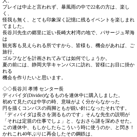
人、
プレイは中止と言われず、暴風雨の中で22名の方は、楽し
く、
怪我も無く、とても印象深く記憶に残るイベントを楽しまれ
てました。
長谷川先生の郷里に近い長崎大村湾の地で、パサージュ琴海
は
観光客も見えられる所ですから、皆様も、機会があれば、ご
旅行、
ゴルフなどを計画されてみては如何でしょうか。
夏の前には、静岡大学キャンパスに訪れ、皆様にお目に掛か
れる
機会を作りたいと思います。
◇◇長谷川 孝博 センター長
ディバイダ(Divider)なるものを連休中に購入しました。
初めて見たのは中学の時、意味がよく分からなかった
円を描くコンパスの両脚ともが鋭い針になったそれです。
「ディバイダは長さを測るものです」そんな先生の説明が
「それは定規の仕事でしょ」と、なおさら謎を深めさせた。
この連休中、もしかしたらこういう時に使うのか、と閃き！
かれこれ40年ぶりに再会したその鋼鉄は、