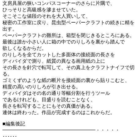
文房具屋の狭いコンパスコーナーのさらに片隅で、
ひっそりと高級感を滲ませていた。
そこそこな値段のそれを大人買いして、
秘密の工作室に戻り、昆虫型ペーパークラフトの続きに精を
出す。
ペーパークラフトの難所は、箱型を閉じきるところにある。
最後は誰か小さい人に箱の中でのりしろを裏から踏んで
欲しくなるからだ。
のりしろを全てカットした多面体の接続面の長さを
ディバイダで測り、紙質の異なる画用紙の上に
その長さを針穴で転写して、その真上をクラフトナイフで切
る。
ゴミくずのような紙の断片を接続面の裏から貼りこむと、
精度の高いのりしろが引き出せる。
ディバイダはその名の通り等幅分割を行うツール
であるけれども、目盛りを読むことなく、
長さを転写することにもその真価がある。
連休は終わった。作品が完成するのはこれからだ。
■編集後記
━━━━━━━━━━━━━━━━━━━・・・・・
‥‥‥………