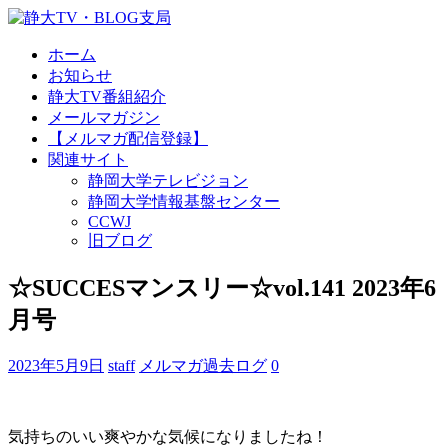
ホーム
お知らせ
静大TV番組紹介
メールマガジン
【メルマガ配信登録】
関連サイト
静岡大学テレビジョン
静岡大学情報基盤センター
CCWJ
旧ブログ
☆SUCCESマンスリー☆vol.141 2023年6
月号
2023年5月9日
staff
メルマガ過去ログ
0
気持ちのいい爽やかな気候になりましたね！