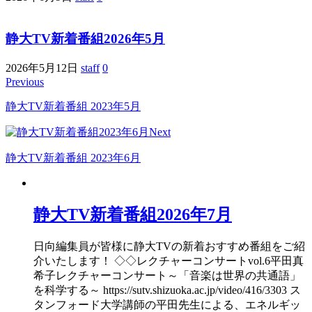
静大TV新着番組2026年5月
2026年5月12日
staff
0
Previous
静大TV新着番組 2023年5月
Next
静大TV新着番組 2023年6月
静大TV新着番組2026年7月
日向編集員が皆様に静大TVの新着おすすめ番組をご紹
介いたします！ ◇◇レクチャーコンサートvol.6平田真
希子レクチャーコンサート～「音楽は世界の共通語」
を科学する～ https://sutv.shizuoka.ac.jp/video/416/3303 ス
タンフォード大学講師の平田先生による、エネルギッ