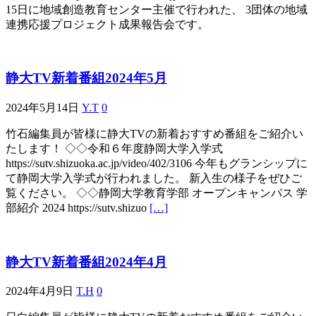
15日に地域創造教育センター主催で行われた、 3団体の地域
連携応援プロジェクト成果報告会です。
静大TV新着番組2024年5月
2024年5月14日
Y.T
0
竹石編集員が皆様に静大TVの新着おすすめ番組をご紹介い
たします！ ◇◇令和６年度静岡大学入学式
https://sutv.shizuoka.ac.jp/video/402/3106 今年もグランシップに
て静岡大学入学式が行われました。 新入生の様子をぜひご
覧ください。 ◇◇静岡大学教育学部 オープンキャンパス 学
部紹介 2024 https://sutv.shizuo
[…]
静大TV新着番組2024年4月
2024年4月9日
T.H
0