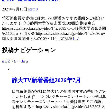
2024年2月13日
staff
0
竹石編集員が皆様に静大TVの新着おすすめ番組をご紹介い
たします！ ◇◇静岡大学管弦楽団 第109回定期演奏会
https://sutv.shizuoka.ac.jp/video/142/3085 ◇◇静岡大学管弦楽団
第110回定期演奏会 https://sutv.shizuoka.ac.jp/video/142/3086 静
岡大学管弦楽団さんの109・110回定期演
[…]
投稿ナビゲーション
«
1
2
3
4
…
14
»
静大TV新着番組2026年7月
日向編集員が皆様に静大TVの新着おすすめ番組をご紹
介いたします！ ◇◇レクチャーコンサートvol.6平田真
希子レクチャーコンサート～「音楽は世界の共通語」
を科学する～ https://sutv.shizuoka.ac.jp/video/416/3303 ス