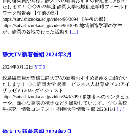
日向編集員が皆様に静大TVの新着おすすめ番組をご紹介い
たします！ ◇◇2022年度 静岡大学地域創造学環フィールド
ワーク報告会 【午前の部】
https://sutv.shizuoka.ac.jp/video/96/3094 【午後の部】
https://sutv.shizuoka.ac.jp/video/96/3095 地域創造学環の学生
が、静岡の各地で行った活動を
[…]
静大TV新着番組 2024年3月
2024年3月12日
Y.T
0
鮫島編集員が皆様に静大TVの新着おすすめ番組をご紹介い
たします！ ◇◇静岡大学 起業・ビジネス人材育成ゼミ(アイ
ザワゼミ) 2023 ダイジェスト
https://sutv.shizuoka.ac.jp/video/243/3090 参加者へのインタビュ
ーや、熱心な発表の様子などを撮影しています。 ◇◇高校
生探究・情報コンテスト -静岡大学情報学部 2023/11/1
[…]
静大TV新着番組 2024年2月