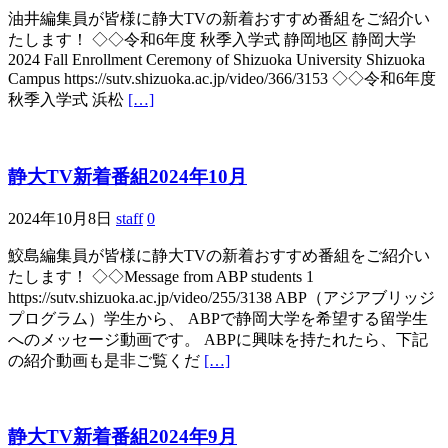
油井編集員が皆様に静大TVの新着おすすめ番組をご紹介い
たします！ ◇◇令和6年度 秋季入学式 静岡地区 静岡大学
2024 Fall Enrollment Ceremony of Shizuoka University Shizuoka
Campus https://sutv.shizuoka.ac.jp/video/366/3153 ◇◇令和6年度
秋季入学式 浜松
[…]
静大TV新着番組2024年10月
2024年10月8日
staff
0
鮫島編集員が皆様に静大TVの新着おすすめ番組をご紹介い
たします！ ◇◇Message from ABP students 1
https://sutv.shizuoka.ac.jp/video/255/3138 ABP（アジアブリッジ
プログラム）学生から、 ABPで静岡大学を希望する留学生
へのメッセージ動画です。 ABPに興味を持たれたら、下記
の紹介動画も是非ご覧くだ
[…]
静大TV新着番組2024年9月