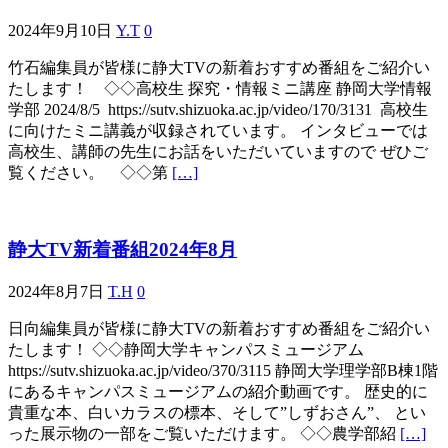
2024年9月10日
Y.T
0
竹石編集員が皆様に静大TVの新着おすすめ番組をご紹介い
たします！ ◇◇高校生 探究・情報ミニ講座 静岡大学情報
学部 2024/8/5 https://sutv.shizuoka.ac.jp/video/170/3131 高校生
に向けたミニ講義が収録されています。 インタビューでは
高校生、講師の先生にお話をいただいていますので ぜひご
覧ください。 ◇◇第
[…]
静大TV新着番組2024年8月
2024年8月7日
T.H
0
日向編集員が皆様に静大TVの新着おすすめ番組をご紹介い
たします！ ◇◇静岡大学キャンパスミュージアム
https://sutv.shizuoka.ac.jp/video/370/3115 静岡大学理学部B棟1階
にあるキャンパスミュージアムの紹介動画です。 歴史的に
貴重な本、白いカラスの標本、そして”しずおさん”、 とい
った展示物の一部をご覧いただけます。 ◇◇農学部紹
[…]