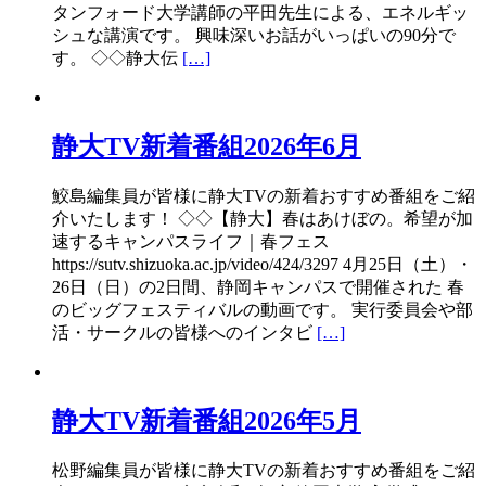
タンフォード大学講師の平田先生による、エネルギッ
シュな講演です。 興味深いお話がいっぱいの90分で
す。 ◇◇静大伝
[…]
静大TV新着番組2026年6月
鮫島編集員が皆様に静大TVの新着おすすめ番組をご紹
介いたします！ ◇◇【静大】春はあけぼの。希望が加
速するキャンパスライフ｜春フェス
https://sutv.shizuoka.ac.jp/video/424/3297 4月25日（土）・
26日（日）の2日間、静岡キャンパスで開催された 春
のビッグフェスティバルの動画です。 実行委員会や部
活・サークルの皆様へのインタビ
[…]
静大TV新着番組2026年5月
松野編集員が皆様に静大TVの新着おすすめ番組をご紹