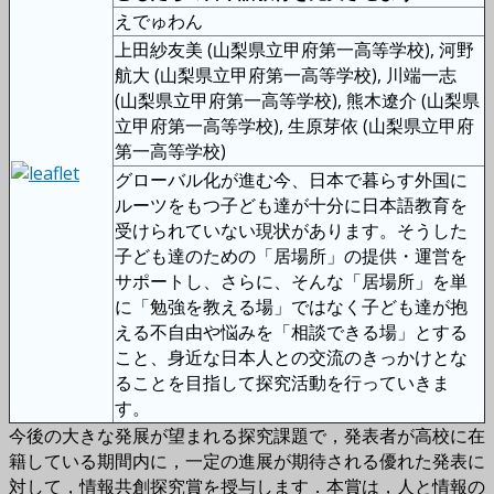
えでゅわん
上田紗友美 (山梨県立甲府第一高等学校), 河野
航大 (山梨県立甲府第一高等学校), 川端一志
(山梨県立甲府第一高等学校), 熊木遼介 (山梨県
立甲府第一高等学校), 生原芽依 (山梨県立甲府
第一高等学校)
グローバル化が進む今、日本で暮らす外国に
ルーツをもつ子ども達が十分に日本語教育を
受けられていない現状があります。そうした
子ども達のための「居場所」の提供・運営を
サポートし、さらに、そんな「居場所」を単
に「勉強を教える場」ではなく子ども達が抱
える不自由や悩みを「相談できる場」とする
こと、身近な日本人との交流のきっかけとな
ることを目指して探究活動を行っていきま
す。
今後の大きな発展が望まれる探究課題で，発表者が高校に在
籍している期間内に，一定の進展が期待される優れた発表に
対して，情報共創探究賞を授与します．本賞は，人と情報の