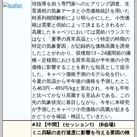
培指導を担う専門家へのヒアリング調査、生
育過程の気象データと小売価格統計を用いた
時系列相関解析により明らかにした。小売価
格は需要と供給によって決まるとされるが、
高騰したキャベツにおいては需給バランスで
はなく「夏季の異常高温という特定の時期の
特定の気象要因」が記録的な価格高騰を誘発
したことがわかり、収穫期13～24週間前の播
種～定植期における異常高温が半年後の小売
価格に影響することを新たな知見として提示
した。キャベツ価格予測のモデル化を行い、
今夏の気温から半年後の価格を予測したとこ
ろ463円～495円/kgと算出され、今年も平年
と比べてかなり高騰する見込みである。この
先の気象状況に着目しながら、今冬に本研究
が予測したキャベツ小売価格の高騰が起きる
かどうかを確認・検証していきたい。
#32 【中間】 (セッション1) (B会場)
ミニ四駆の走行速度に影響を与える要因の検