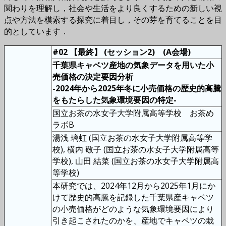
関わりを理解し，社会や生活をより良くするための新しい視
点や方法を模索する探究に着目し，その芽を育てることを目
的としています．
#02 【最終】 (セッション2) (A会場)
千葉県キャベツ産地の気象データを用いた小
売価格の決定要因分析
-2024年から2025年冬に小売価格の歴史的高騰
をもたらした気象環境要因の特定-
国立お茶の水女子大学附属高等学校 お茶め
ラボB
湯浅 璃虹 (国立お茶の水女子大学附属高等学
校), 横内 敬子 (国立お茶の水女子大学附属高等
学校), 山田 結菜 (国立お茶の水女子大学附属高
等学校)
本研究では、2024年12月から2025年1月にか
けて歴史的高騰を記録した千葉県産キャベツ
の小売価格がどのような気象環境要因により
引き起こされたのかを、産地でキャベツの栽