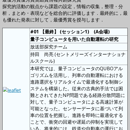
探究的活動の観点から課題の設定，情報の収集，整理・分
析，まとめ・表現などを総合的に評価します．最終的に，最
も優れた発表に対して，最優秀賞を授与します．
#01 【最終】 (セッション1) (A会場)
量子コンピュータを用いた自動運転の研究
放送部探究チーム
持田 尚亮 (セントメリーズインターナショナ
ルスクール)
本研究では、量子コンピュータのQUBOアル
ゴリズムを活用し、列車の自動運転における
進路選択をリアルタイムで最適化する制御シ
ステムを構築した。従来の古典的手法では困
難とされてきたNP問題である経路分散問題に
対して、量子コンピュータによる高速計算が
可能となった。センサーデータに基づいて列
車の位置を把握し、進路を即時に最適化する
ことで、衝突の回避や遅延の抑制を実現して
いる。将来的には、鉄道や自動車の運行にお