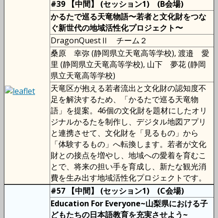
#39 【中間】 (セッション1) (B会場)
かるたで巡る天竜物語〜若者と文化財をつな
ぐ新世代の地域活性化プロジェクト〜
DragonQuestⅡ チーム２
桑原 幸弥 (静岡県立天竜高等学校), 渡邉 愛
里 (静岡県立天竜高等学校), 山下 夢花 (静岡
県立天竜高等学校)
天竜区が抱える若者流出と文化財の認知度不
足を解決するため、「かるたで巡る天竜物
語」を提案。46個の文化財を題材にしたオリ
ジナルかるたを制作し、デジタル地図アプリ
と連携させて、文化財を「見るもの」から
「体験するもの」へ転換します。若者が文化
財との接点を増やし、地域への愛着を育むこ
とで、将来の担い手を育成し、新たな観光消
費を生み出す地域活性化プロジェクトです。
#57 【中間】 (セッション1) (C会場)
Education For Everyone~山梨県における子
どもたちの日本語教育を充実させよう~