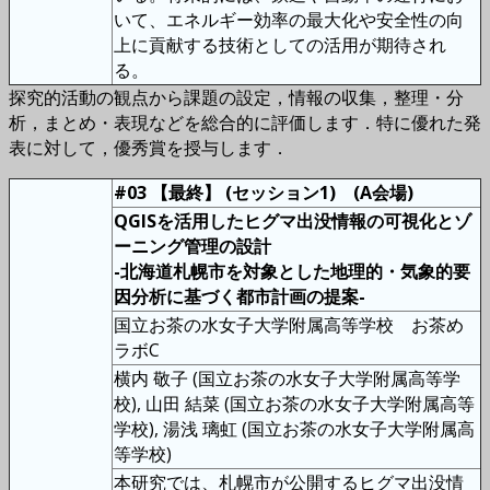
いて、エネルギー効率の最大化や安全性の向
上に貢献する技術としての活用が期待され
る。
探究的活動の観点から課題の設定，情報の収集，整理・分
析，まとめ・表現などを総合的に評価します．特に優れた発
表に対して，優秀賞を授与します．
#03 【最終】 (セッション1) (A会場)
QGISを活用したヒグマ出没情報の可視化とゾ
ーニング管理の設計
-北海道札幌市を対象とした地理的・気象的要
因分析に基づく都市計画の提案-
国立お茶の水女子大学附属高等学校 お茶め
ラボC
横内 敬子 (国立お茶の水女子大学附属高等学
校), 山田 結菜 (国立お茶の水女子大学附属高等
学校), 湯浅 璃虹 (国立お茶の水女子大学附属高
等学校)
本研究では、札幌市が公開するヒグマ出没情