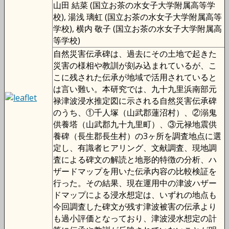
山田 結菜 (国立お茶の水女子大学附属高等学
校), 湯浅 璃虹 (国立お茶の水女子大学附属高等
学校), 横内 敬子 (国立お茶の水女子大学附属高
等学校)
自然災害伝承碑は、過去にその土地で起きた
災害の様相や教訓が刻み込まれているが、こ
こに残された伝承が地域で活用されていると
は言い難い。本研究では、九十九里浜南部元
禄津波浸水推定図に示される自然災害伝承碑
のうち、①千人塚（山武郡蓮沼村）、②溺鬼
供養塔（山武郡九十九里町）、③元禄地震供
養碑（長生郡長生村）の3ヶ所を調査地点に選
定し、有識者ヒアリング、文献調査、現地調
査による碑文の解読と地形的特徴の分析、ハ
ザードマップを用いた伝承内容の比較検証を
行った。その結果、現在運用中の津波ハザー
ドマップによる浸水想定は、いずれの地点も
今回調査した碑文が残す津波被害の伝承より
も過小評価となっており、津波浸水想定の計