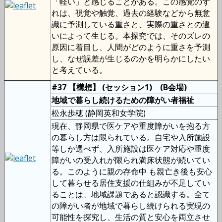
「軽い」と感じることがある。この感覚のず
れは、視覚や触覚、過去の経験などから無意
識に予測している重さと、実際の重さとの違
いによって生じる。本探究では、そのズレの
原因に着目し、人間がどのように重さを予測
し、なぜ誤差が生じるのかを明らかにしたい
と考えている。
#37 【構想】 (セッション1) (B会場)
地域で暮らし続けるための障がい者福祉
松永歩穂 (静岡英和女学院)
現在、静岡県で医ケアや重度障がいを抱る方
の暮らし方は限られている。自宅や入所施設
等しか選べず、入所施設は医ケア対応や重度
障がいの受入れが限られ満床状態が続いてい
る。このように親の存命中 も親亡き後も安心
して暮らせる居住支援の仕組みが不足してい
ることは、地域課題であると認識する。全て
の障がい者が地域で暮らし続けられる実現の
可能性を探究し、生活の質と安心を両立させ