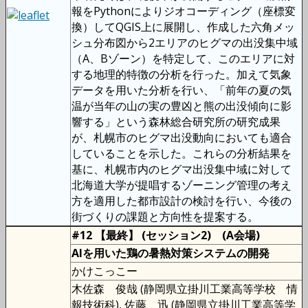
報をPythonによりジオコーディング（座標変
換）してQGIS上に展開し、作成した六角メッ
シュ分布図から2エリアのヒグマの出没集中域
（A、Bゾーン）を特定して、このエリアに対
する地理的特徴の分析を行った。加えて気象
データを用いた分析を行い、「前年の夏の気
温が当年の山の実の豊凶と熊の出没傾向に影
響する」という森林総合研究所の研究成果
が、札幌市のヒグマ出没動向においても適合
していることを示した。これらの分析結果を
基に、札幌市内のヒグマ出没集中域に対して
北海道大学が提唱するゾーニング管理の考え
方を適用した都市設計の検討を行い、今後の
街づくりの課題と方向性を提案する。
#12 【最終】 (セッション2) (A会場)
AIを用いた鶏の暑熱対策システムの開発
かけこっこー
木佐森 俊哉 (静岡県立掛川工業高等学校 情
報技術科), 佐藤 迅 (静岡県立掛川工業高等学