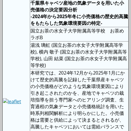
千葉県キャベツ産地の気象データを用いた小
売価格の決定要因分析
-2024年から2025年冬に小売価格の歴史的高騰
をもたらした気象環境要因の特定-
国立お茶の水女子大学附属高等学校 お茶め
ラボB
湯浅 璃虹 (国立お茶の水女子大学附属高等学
校), 横内 敬子 (国立お茶の水女子大学附属高等
学校), 山田 結菜 (国立お茶の水女子大学附属高
等学校)
本研究では、2024年12月から2025年1月にか
けて歴史的高騰を記録した千葉県産キャベツ
の小売価格がどのような気象環境要因により
引き起こされたのかを、産地でキャベツの栽
培指導を担う専門家へのヒアリング調査、生
育過程の気象データと小売価格統計を用いた
時系列相関解析により明らかにした。小売価
格は需要と供給によって決まるとされるが、
高騰したキャベツにおいては需給バランスで