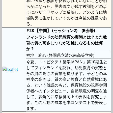
算に伝承や教訓が反映されていないことが明
らかになった。災害碑文が残す教訓をどのよ
うにハザードマップに反映し、どのように地
域防災に生かしていくのかは今後の課題であ
る。
#28 【中間】 (セッション2) (B会場)
フィンランドの幼児教育の実態とは？また教
育の質の高さにつながる鍵になるものは何
か？
福地 絢心 (静岡県立清水南高等学校)
今夏、「トビタテ！留学JAPAN」第10期生と
してフィンランドを訪れ、幼児教育の実態と
その質の高さの背景を探ります。子どもの幸
福度の高さは、質の高い教育と自然環境にあ
る、という仮説のもと、保育施設の視察や関
係者へのインタビュー、自然環境の調査を通
して、多角的に幸福度向上の要因を探究しま
す。この活動の成果を本コンテストで発表し
ます。