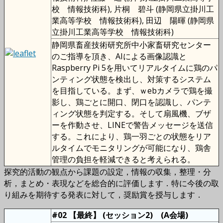
校 情報技術科), 片桐 碧斗 (静岡県立掛川工
業高等学校 情報技術科), 田辺 陽暉 (静岡県
立掛川工業高等学校 情報技術科)
静岡県畜産技術研究所中小家畜研究センター
のご指導を頂き、AIによる画像認識と
Raspberry Pi 5を用いてリアルタイムに鶏のパ
ンティング状態を検出し、対策するシステム
を目指している。まず、ｗebカメラで鶏を撮
影し、鶏ごとに開口、閉口を認識し、パンテ
ィング状態を判定する。そして扇風機、ブザ
ーを作動させ、LINEで警告メッセージを送信
する。これにより、鶏一羽ごとの状態をリア
ルタイムでモニタリングが可能になり、鶏舎
管理の負担を軽減できると考えられる。
探究的活動の観点から課題の設定，情報の収集，整理・分
析，まとめ・表現などを総合的に評価します．特に今後の取
り組みを期待する発表に対して，奨励賞を授与します．
#02 【最終】 (セッション2) (A会場)