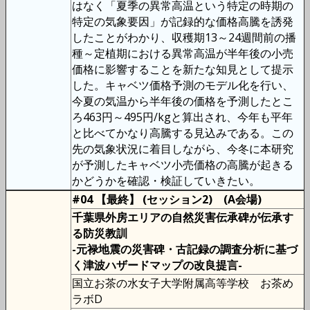
はなく「夏季の異常高温という特定の時期の
特定の気象要因」が記録的な価格高騰を誘発
したことがわかり、収穫期13～24週間前の播
種～定植期における異常高温が半年後の小売
価格に影響することを新たな知見として提示
した。キャベツ価格予測のモデル化を行い、
今夏の気温から半年後の価格を予測したとこ
ろ463円～495円/kgと算出され、今年も平年
と比べてかなり高騰する見込みである。この
先の気象状況に着目しながら、今冬に本研究
が予測したキャベツ小売価格の高騰が起きる
かどうかを確認・検証していきたい。
#04 【最終】 (セッション2) (A会場)
千葉県外房エリアの自然災害伝承碑が伝承す
る防災教訓
-元禄地震の災害碑・古記録の調査分析に基づ
く津波ハザードマップの改良提言-
国立お茶の水女子大学附属高等学校 お茶め
ラボD