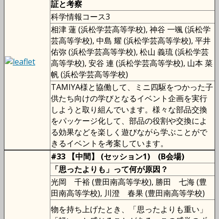
証と考察
科学情報コース3
相津 蓮 (浜松学芸高等学校), 神谷 一颯 (浜松学
芸高等学校), 中島 耀 (浜松学芸高等学校), 平井
佑弥 (浜松学芸高等学校), 松山 義琉 (浜松学芸
高等学校), 安谷 連 (浜松学芸高等学校), 山本 菜
帆 (浜松学芸高等学校)
TAMIYA様と協働して、ミニ四駆をつかった子
供たち向けの学びとなるイベント企画を実行
しようと取り組んでいます。様々な部品交換
をパッケージ化して、部品の役割や交換によ
る効果などを楽しく遊びながら学ぶことがで
きるイベントを考案しています。
#33 【中間】 (セッション1) (B会場)
「思ったよりも」って何が原因？
光岡 千裕 (豊田南高等学校), 勝田 七海 (豊
田南高等学校), 川澄 春果 (豊田南高等学校)
物を持ち上げたとき、「思ったよりも重い」