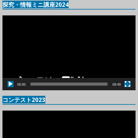
探究・情報ミニ講座2024
動
画
プ
レ
ー
ヤ
ー
00:00
09:49
コンテスト2023
動
画
プ
レ