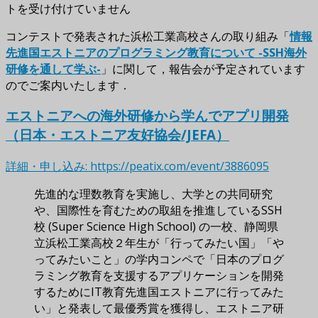
トを受け付けていません
コンテストで発表された浜松工業高校さんの取り組み「
情報
先進国エストニアのプログラミング教育について -SSH海外
研修を通して学ぶ-
」に関して，報告会が予定されています
のでご案内いたします．
エストニアへの海外研修から学んでアプリ開発
（日本・エストニア友好協会/JEFA）
詳細・申し込み: https://peatix.com/event/3886095
先進的な理数教育を実施し、大学との共同研究
や、国際性を育むための取組を推進しているSSH
校 (Super Science High School) の一校、静岡県
立浜松工業高校２年生が「行ってみたい国」「や
ってみたいこと」の学内コンペで「日本のプログ
ラミング教育を支援するアプリケーションを開発
するためにIT教育先進国エストニアに行ってみた
い」と発表して最優秀賞を獲得し、エストニア研