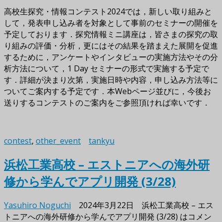
高校生探究・情報コンテスト2024では，新しい取り組みと
して，発表申し込み者を対象として事前のセミナーの開催を
予定しております．探究情報ミニ講座は，皆さまの探究の取
り組みの評価・分析，更にはその結果を踏まえた展開を促進
するために，アンケートやインタビューの実施方法やその分
析方法について，1 Day セミナーの形式で実施する予定で
す．詳細が決まり次第，実施日時や内容，申し込み方法等に
ついてご案内する予定です．本Webページ並びに，今後お
送りするコンテストのご案内をご参照頂ければ幸いです．
contest
,
other_event
tankyu
浜松工業高校 – エストニアへの海外研
修から学んでアプリ開発 (3/28)
Yasuhiro Noguchi
2024年3月22日
浜松工業高校 – エス
トニアへの海外研修から学んでアプリ開発 (3/28) は
コメン