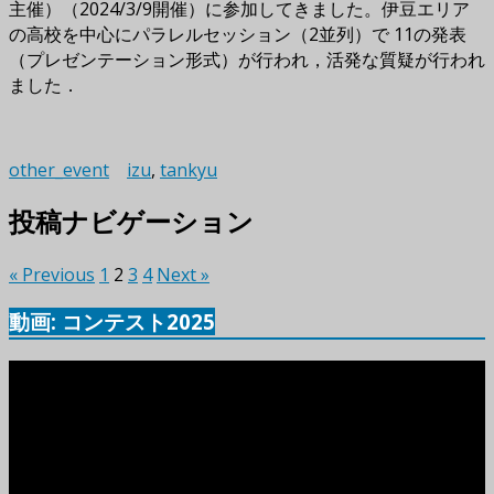
主催）（2024/3/9開催）に参加してきました。伊豆エリア
の高校を中心にパラレルセッション（2並列）で 11の発表
（プレゼンテーション形式）が行われ，活発な質疑が行われ
ました．
other_event
izu
,
tankyu
投稿ナビゲーション
« Previous
1
2
3
4
Next »
動画: コンテスト2025
動
画
プ
レ
ー