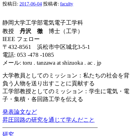
投稿日:
2017-06-04
投稿者:
faculty
静岡大学工学部電気電子工学科
教授
丹沢 徹
博士（工学）
IEEE
フェロー
〒
432-8561
浜松市中区城北
3-5-1
電話: 053 -478 -1085
メール: toru . tanzawa at shizuoka . ac . jp
大学教員としてのミッション：私たちの社会を背
負う人物を送り出すことに貢献する
工学部教授としてのミッション：学生に電気・電
子・集積・各回路工学を伝える
発表
論文など
昇圧
回路の研究を通じて学んだこと
————————————————–
研究