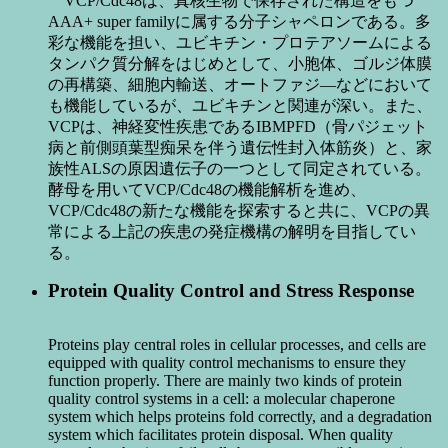
VCP/Cdc48は、真核生物で保存された構造をもつ
AAA+ super familyに属する分子シャペロンである。多
彩な機能を担い、ユビキチン・プロテアソームによる
タンパク質分解をはじめとして、小胞体、ゴルジ体膜
の再構築、細胞内輸送、オートファジ―などにおいて
も機能しているが、ユビキチンと関連が深い。また、
VCPは、神経変性疾患であるIBMPFD（骨パジェット
病と前側頭葉型痴呆を伴う遺伝性封入体筋炎）と、家
族性ALSの原因遺伝子の一つとして同定されている。
酵母を用いてVCP/Cdc48の機能解析を進め、
VCP/Cdc48の新たな機能を探索すると共に、VCPの異
常による上記の疾患の発症機構の解明を目指してい
る。
Protein Quality Control and Stress Response
Proteins play central roles in cellular processes, and cells are
equipped with quality control mechanisms to ensure they
function properly. There are mainly two kinds of protein
quality control systems in a cell: a molecular chaperone
system which helps proteins fold correctly, and a degradation
system which facilitates protein disposal. When quality