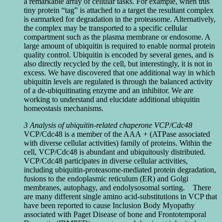
a remarkable array of cellular tasks. For example, when this
tiny protein “tag” is attached to a target the resultant complex
is earmarked for degradation in the proteasome. Alternatively,
the complex may be transported to a specific cellular
compartment such as the plasma membrane or endosome. A
large amount of ubiquitin is required to enable normal protein
quality control. Ubiquitin is encoded by several genes, and is
also directly recycled by the cell, but interestingly, it is not in
excess. We have discovered that one additional way in which
ubiquitin levels are regulated is through the balanced activity
of a de-ubiquitinating enzyme and an inhibitor. We are
working to understand and elucidate additional ubiquitin
homeostasis mechanisms.
3 Analysis of ubiquitin-related chaperone VCP/Cdc48
VCP/Cdc48 is a member of the AAA + (ATPase associated
with diverse cellular activities) family of proteins. Within the
cell, VCP/Cdc48 is abundant and ubiquitously distributed.
VCP/Cdc48 participates in diverse cellular activities,
including ubiquitin-proteasome-mediated protein degradation,
fusions to the endoplasmic reticulum (ER) and Golgi
membranes, autophagy, and endolysosomal sorting. There
are many different single amino acid-substitutions in VCP that
have been reported to cause Inclusion Body Myopathy
associated with Paget Disease of bone and Frontotemporal