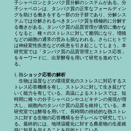
子シャペロンとタンパク質分解のシステムがある。分
子シャペロンは、タンパク質の正常なフォールディン
グを助ける働きをする一群の分子群であり、分解シス
テムでは分解されるべきタンパク質を積極的に分解す
る働きがある。タンパク質の品質管理が適切に働かな
くなると、種々のストレスに対して脆弱になり、増殖
などの細胞の通常の営みも損なわれる。さらにヒトで
は神経変性疾患などの疾患を引き起こしてしまう。本
研究室では「タンパク質の品質管理とストレス応答」
をキーワードに、出芽酵母を用いて研究を進めてい
る。
1. 熱
ショック応答の解析
生物は温度などの環境変化のストレスに対応するス
トレス応答機構を有し、ストレスに対して生き延びて
いく能力を有している。高温によるストレスでは、短
時間に種々の分子シャペロンやユビキチンの発現が増
大し、細胞内のタンパク質の品質を維持している。本
研究室では酵母を用いて、長時間の持続的な熱ストレ
スに対する生物の応答機構を分子レベルで研究してい
る。最終的には、地球温暖化に対する農産物の生産維
持に知見を与えることを目的としている。