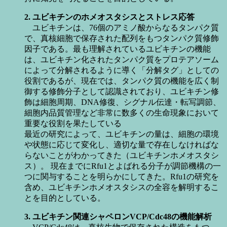
2.
ユビキチンのホメオスタシスとストレス応答
ユビキチンは、76個のアミノ酸からなるタンパク質
で、真核細胞で保存された配列をもつタンパク質修飾
因子である。最も理解されているユビキチンの機能
は、ユビキチン化されたタンパク質をプロテアソーム
によって分解されるように導く「分解タグ」としての
役割であるが、現在では、タンパク質の機能を広く制
御する修飾分子として認識されており、ユビキチン修
飾は細胞周期、DNA修復、シグナル伝達・転写調節、
細胞内品質管理など非常に数多くの生命現象において
重要な役割を果たしている
最近の研究によって、ユビキチンの量は、細胞の環境
や状態に応じて変化し、適切な量で存在しなければな
らないことがわかってきた（ユビキチンホメオスタシ
ス）。 現在までにRfu1とよばれる分子が調節機構の一
つに関与することを明らかにしてきた。Rfu1の研究を
含め、ユビキチンホメオスタシスの全容を解明するこ
とを目的としている。
3.
ユビキチン関連シャペロン
VCP/Cdc48
の機能解析