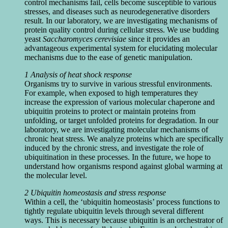
control mechanisms fail, cells become susceptible to various
stresses, and diseases such as neurodegenerative disorders
result. In our laboratory, we are investigating mechanisms of
protein quality control during cellular stress. We use budding
yeast
Saccharomyces cerevisiae
since it provides an
advantageous experimental system for elucidating molecular
mechanisms due to the ease of genetic manipulation.
1 Analysis of heat shock response
Organisms try to survive in various stressful environments.
For example, when exposed to high temperatures they
increase the expression of various molecular chaperone and
ubiquitin proteins to protect or maintain proteins from
unfolding, or target unfolded proteins for degradation. In our
laboratory, we are investigating molecular mechanisms of
chronic heat stress. We analyze proteins which are specifically
induced by the chronic stress, and investigate the role of
ubiquitination in these processes. In the future, we hope to
understand how organisms respond against global warming at
the molecular level.
2 Ubiquitin homeostasis and stress response
Within a cell, the ‘ubiquitin homeostasis’ process functions to
tightly regulate ubiquitin levels through several different
ways. This is necessary because ubiquitin is an orchestrator of