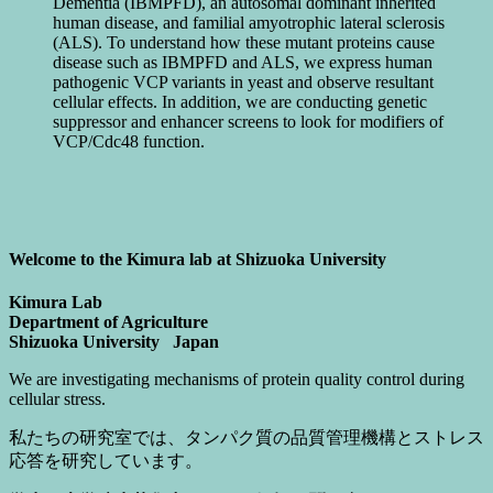
Dementia (IBMPFD), an autosomal dominant inherited
human disease, and familial amyotrophic lateral sclerosis
(ALS). To understand how these mutant proteins cause
disease such as IBMPFD and ALS, we express human
pathogenic VCP variants in yeast and observe resultant
cellular effects. In addition, we are conducting genetic
suppressor and enhancer screens to look for modifiers of
VCP/Cdc48 function.
Welcome to the Kimura lab at Shizuoka University
Kimura Lab
Department of Agriculture
Shizuoka University Japan
We are investigating mechanisms of protein quality control during
cellular stress.
私たちの研究室では、タンパク質の品質管理機構とストレス
応答を研究しています。