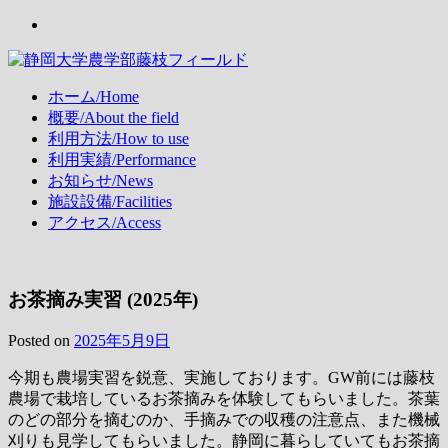
Skip
Instagram
to
content
静岡大学農学部藤枝フィールド
Agrifield Fujieda, Shizuoka Univ. 静岡大学 農学部 藤枝フィー
ホーム/Home
ルド
概要/About the field
利用方法/How to use
利用実績/Performance
お知らせ/News
施設設備/Facilities
アクセス/Access
お茶摘み実習 (2025年)
Posted on
2025年5月9日
今期も農場実習を鋭意、実施しております。GW前には藤枝
農場で栽培しているお茶摘みを体験してもらいました。茶葉
のどの部分を摘むのか、手摘みでの収穫の注意点、また機械
刈りも見学してもらいました。静岡に暮らしていてもお茶摘