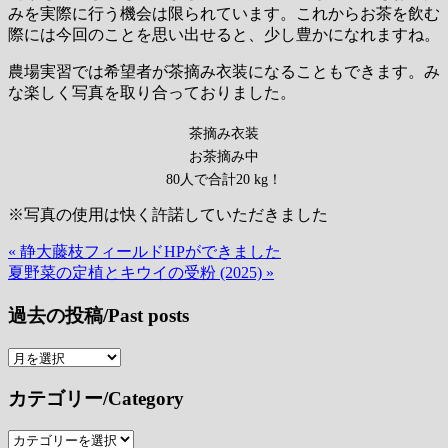
みを実際に行う機会は限られています。これからお茶を飲む
際には今回のことを思い出せると、少し豊かになれますね。
農場実習では希望者が茶摘み衣装になることもできます。み
な楽しく写真を取り合っておりました。
茶摘み衣装
お茶摘み中
80人で合計20 kg！
※写真の使用は快く許諾していただきました
« 静大藤枝フィールドHPができました
投
夏野菜の定植とキウイの受粉 (2025) »
稿
過去の投稿/Past posts
ナ
ビ
過
去
ゲ
カテゴリー/Category
の
ー
投
カ
稿/Past