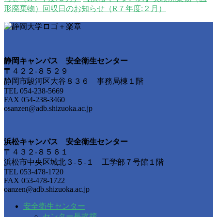
形廃棄物）回収日のお知らせ（R７年度:２月）
静岡キャンパス 安全衛生センター
〒
４２２-８５２９
静岡市駿河区大谷８３６ 事務局棟１階
TEL 054-238-5669
FAX 054-238-3460
osanzen@adb.shizuoka.ac.jp
浜松キャンパス 安全衛生センター
〒４３２-８５６１
浜松市中央区城北３-５-１ 工学部７号館１階
TEL 053-478-1720
FAX 053-478-1722
oanzen@adb.shizuoka.ac.jp
安全衛生センター
センター長挨拶