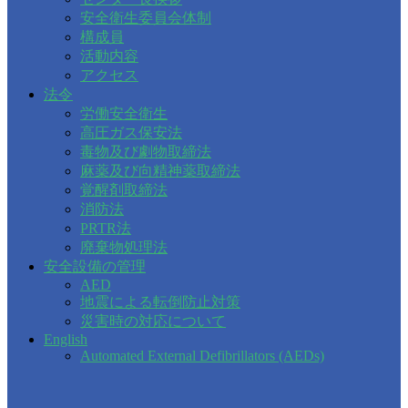
安全衛生委員会体制
構成員
活動内容
アクセス
法令
労働安全衛生
高圧ガス保安法
毒物及び劇物取締法
麻薬及び向精神薬取締法
覚醒剤取締法
消防法
PRTR法
廃棄物処理法
安全設備の管理
AED
地震による転倒防止対策
災害時の対応について
English
Automated External Defibrillators (AEDs)