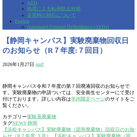
AED
地震による転倒防止対策
災害時の対応について
English
Automated External Defibrillators (AEDs)
【静岡キャンパス】実験廃棄物回収日
のお知らせ（R７年度:７回目）
2026年1月27日
staff
静岡キャンパス令和７年度の第７回廃液回収のお知らせで
す。実験廃棄物の申請ついては、安全衛生センターにて受け
付けております。詳しい内容は
学内限定ページ
のサイトをご
覧ください。
カテゴリー
実験系廃棄物
タグ
NEWS
静岡
【浜松キャンパス】実験廃棄物（固形廃棄物）回収日のお知
らせ（R７年度:３月）
【浜松キャンパス】実験廃棄物（固