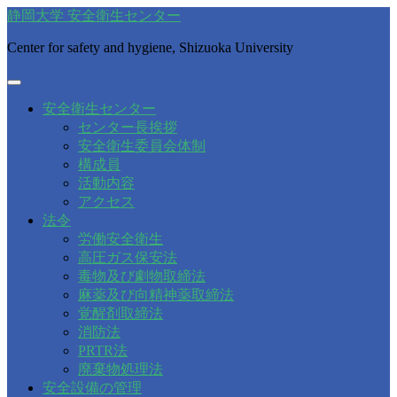
静岡大学 安全衛生センター
Center for safety and hygiene, Shizuoka University
安全衛生センター
センター長挨拶
安全衛生委員会体制
構成員
活動内容
アクセス
法令
労働安全衛生
高圧ガス保安法
毒物及び劇物取締法
麻薬及び向精神薬取締法
覚醒剤取締法
消防法
PRTR法
廃棄物処理法
安全設備の管理