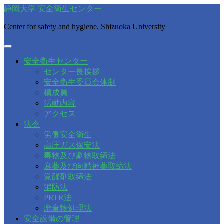
静岡大学 安全衛生センター
Center for safety and hygiene, Shizuoka University
安全衛生センター
センター長挨拶
安全衛生委員会体制
構成員
活動内容
アクセス
法令
労働安全衛生
高圧ガス保安法
毒物及び劇物取締法
麻薬及び向精神薬取締法
覚醒剤取締法
消防法
PRTR法
廃棄物処理法
安全設備の管理