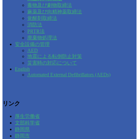
毒物及び劇物取締法
麻薬及び向精神薬取締法
覚醒剤取締法
消防法
PRTR法
廃棄物処理法
安全設備の管理
AED
地震による転倒防止対策
災害時の対応について
English
Automated External Defibrillators (AEDs)
リンク
厚生労働省
文部科学省
静岡県
静岡市