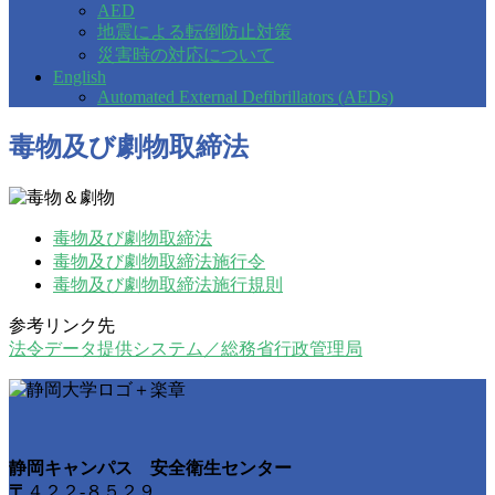
AED
地震による転倒防止対策
災害時の対応について
English
Automated External Defibrillators (AEDs)
毒物及び劇物取締法
毒物及び劇物取締法
毒物及び劇物取締法施行令
毒物及び劇物取締法施行規則
参考リンク先
法令データ提供システム／総務省行政管理局
静岡キャンパス 安全衛生センター
〒
４２２-８５２９