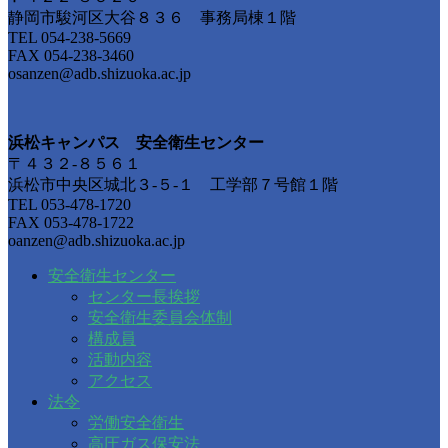
静岡市駿河区大谷８３６ 事務局棟１階
TEL 054-238-5669
FAX 054-238-3460
osanzen@adb.shizuoka.ac.jp
浜松キャンパス 安全衛生センター
〒４３２-８５６１
浜松市中央区城北３-５-１ 工学部７号館１階
TEL 053-478-1720
FAX 053-478-1722
oanzen@adb.shizuoka.ac.jp
安全衛生センター
センター長挨拶
安全衛生委員会体制
構成員
活動内容
アクセス
法令
労働安全衛生
高圧ガス保安法