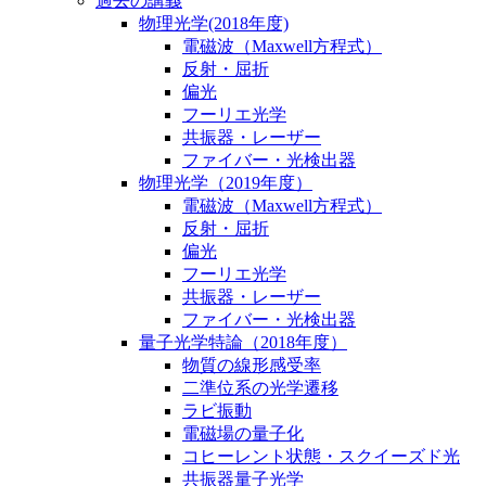
過去の講義
物理光学(2018年度)
電磁波（Maxwell方程式）
反射・屈折
偏光
フーリエ光学
共振器・レーザー
ファイバー・光検出器
物理光学（2019年度）
電磁波（Maxwell方程式）
反射・屈折
偏光
フーリエ光学
共振器・レーザー
ファイバー・光検出器
量子光学特論（2018年度）
物質の線形感受率
二準位系の光学遷移
ラビ振動
電磁場の量子化
コヒーレント状態・スクイーズド光
共振器量子光学