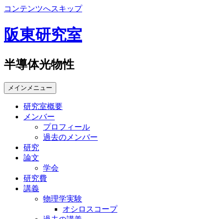
コンテンツへスキップ
阪東研究室
半導体光物性
メインメニュー
研究室概要
メンバー
プロフィール
過去のメンバー
研究
論文
学会
研究費
講義
物理学実験
オシロスコープ