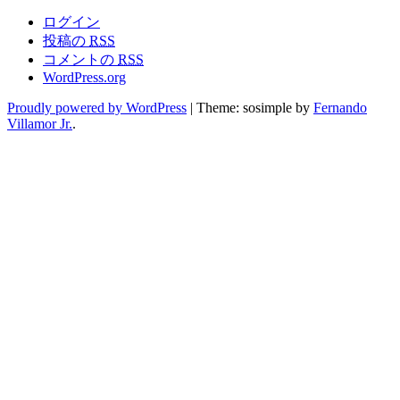
ログイン
投稿の
RSS
コメントの
RSS
WordPress.org
Proudly powered by WordPress
|
Theme: sosimple by
Fernando
Villamor Jr.
.