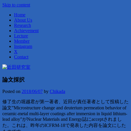
Skip to content
Home
About Us
Research
Achievement
Lecture
Member
Instagram
X
Contact
近田研究室
論文採択
Posted on
2018/06/07
by
Chikada
修了生の堀越君が第一著者、近田が責任著者として投稿した
論文”Microstructure change and deuterium permeation behavior of
ceramic-metal multi-layer coatings after immersion in liquid lithium-
lead alloy”がNuclear Materials and Energy誌にacceptされまし
た。これは、昨年のICFRM-18で発表した内容を論文にした