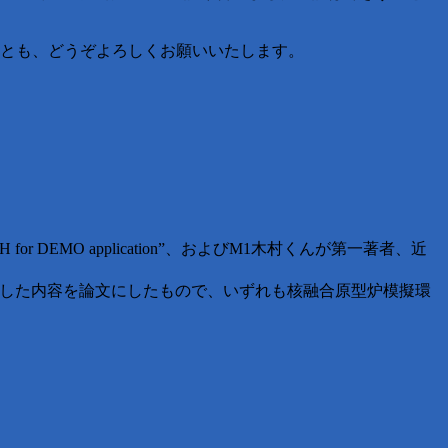
後とも、どうぞよろしくお願いいたします。
ic steel F82H for DEMO application”、およびM1木村くんが第一著者、近
、昨年のSOFT2018で発表した内容を論文にしたもので、いずれも核融合原型炉模擬環