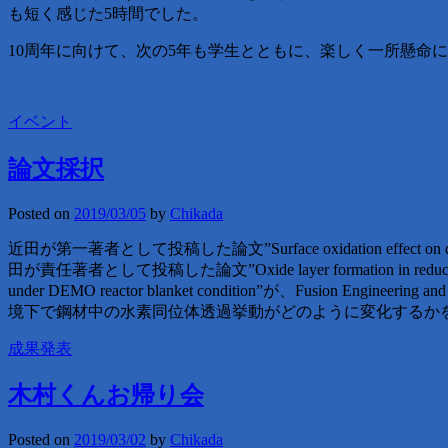
も短く感じた5時間でした。
10周年に向けて、次の5年も学生とともに、楽しく一所懸命
イベント
論文採択
Posted on
2019/03/05
by
Chikada
近田が第一著者として投稿した論文”Surface oxidation effect on deuteri
田が責任著者として投稿した論文”Oxide layer formation in reduced activ
under DEMO reactor blanket condition”が、Fus
境下で鋼材中の水素同位体透過挙動がどのように変化するか
成果発表
木村くんお帰り会
Posted on
2019/03/02
by
Chikada