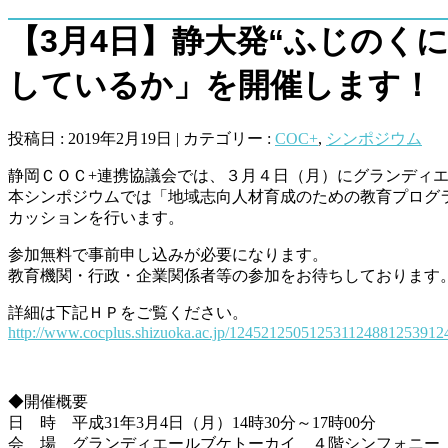
【3月4日】静大発“ふじのく
しているか」を開催します！
投稿日 : 2019年2月19日 | カテゴリー :
COC+
,
シンポジウム
静岡ＣＯＣ+連携協議会では、３月４日（月）にグランディエ
本シンポジウムでは「地域志向人材育成のための教育プログ
カッションを行います。
参加無料で事前申し込みが必要になります。
教育機関・行政・企業関係者等の参加をお待ちしております
詳細は下記ＨＰをご覧ください。
http://www.cocplus.shizuoka.ac.jp/12452125051253112488125391
◆開催概要
日 時 平成31年3月4日（月）14時30分～17時00分
会 場 グランディエールブケトーカイ ４階シンフォニー