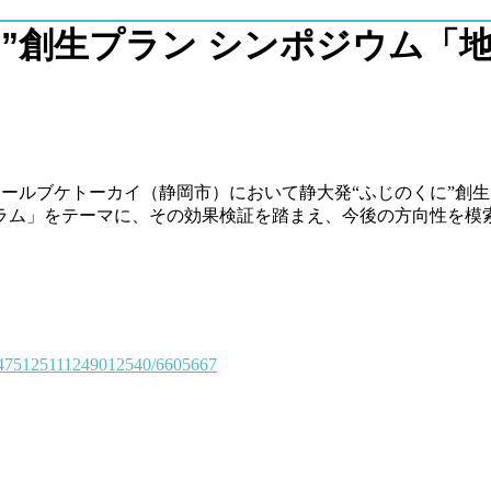
に”創生プラン シンポジウム「
ールブケトーカイ（静岡市）において静大発“ふじのくに”創生
ラム」をテーマに、その効果検証を踏まえ、今後の方向性を模
。
2475125111249012540/6605667