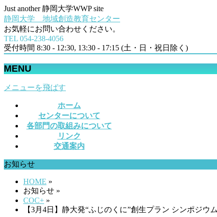
Just another 静岡大学WWP site
静岡大学 地域創造教育センター
お気軽にお問い合わせください。
TEL 054‐238-4056
受付時間 8:30 - 12:30, 13:30 - 17:15 (土・日・祝日除く)
MENU
メニューを飛ばす
ホーム
センターについて
各部門の取組みについて
リンク
交通案内
お知らせ
HOME
»
お知らせ »
COC+
»
【3月4日】静大発“ふじのくに”創生プラン シンポジ