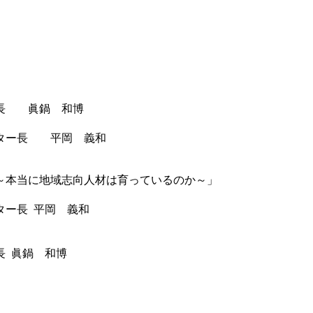
ー長 眞鍋 和博
ンター長 平岡 義和
～本当に地域志向人材は育っているのか～」
ー長 平岡 義和
 眞鍋 和博