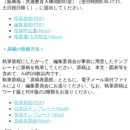
（振興係：共通教育Ａ棟0階001室）（受付時間8:30-17:15、
土日祝日除く）」に提出してください。
投稿規程(PDF)
編集規程(PDF)
投稿申込書(Word)
推薦書(大学院生)(Word)
＜原稿の投稿方法＞
執筆規程にしたがって、編集委員会が事前に用意したテンプ
レートに原稿を執筆してください。原稿は、本文・図表等を
含めて、A4判20枚以内です。
執筆原稿は「原稿表題紙」とともに、電子メール添付ファイ
ルにより、編集委員会にお送りください。なお、執筆原稿は
ワード版とPDF版の2種類をお送りください。
執筆規程(PDF)
日本語テンプレート(Word)
英語テンプレート(Word)
原稿表題紙(Word)