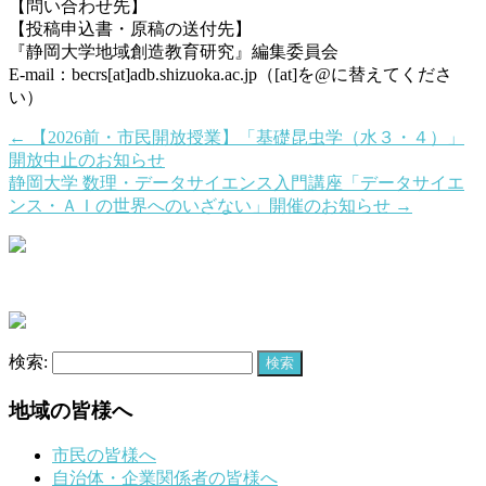
【問い合わせ先】
【投稿申込書・原稿の送付先】
『静岡大学地域創造教育研究』編集委員会
E-mail：becrs[at]adb.shizuoka.ac.jp（[at]を@に替えてくださ
い）
←
【2026前・市民開放授業】「基礎昆虫学（水３・４）」
開放中止のお知らせ
静岡大学 数理・データサイエンス入門講座「データサイエ
ンス・ＡＩの世界へのいざない」開催のお知らせ
→
検索:
地域の皆様へ
市民の皆様へ
自治体・企業関係者の皆様へ