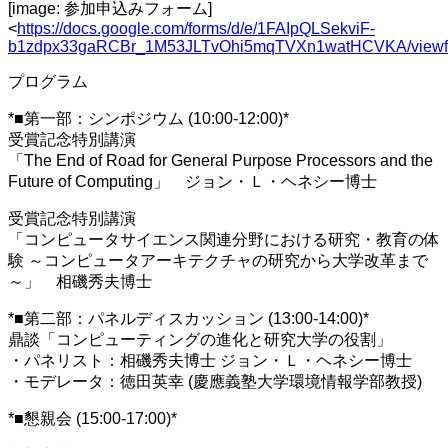
[image: 参加申込みフォーム]
<
https://docs.google.com/forms/d/e/1FAIpQLSekviF-
b1zdpx33gaRCBr_1M53JLTvOhi5mqTVXn1watHCVKA/viewf
プログラム
*■第一部：シンポジウム (10:00-12:00)*
受賞記念特別講演
「The End of Road for General Purpose Processors and the
Future of Computing」 ジョン・Ｌ・ヘネシー博士
受賞記念特別講演
「コンピュータサイエンス関連分野における研究・教育の体
験 ～コンピュータアーキテクチャの研究から大学改革まで
～」 相磯秀夫博士
*■第二部：パネルディスカッション (13:00-14:00)*
鼎談「コンピューティングの進化と研究大学の役割」
・パネリスト：相磯秀夫博士 ジョン・Ｌ・ヘネシー博士
・モデレータ：徳田英幸 (慶應義塾大学環境情報学部教授)
*■懇親会 (15:00-17:00)*