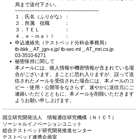
局まで送付下さい。
~~~~~~~~~~~~~~~~~~~~~~~~~~~~~~
１．氏名（ふりがな）：
２．所属 役職 ：
３．ＴＥＬ ：
４．ｅ－ｍａｉｌ ：
申込連絡先（テストベッド分科会事務局）
tb-bkk＿AT_jgn-x.jp/ tb-sec-ml＿AT_mri.co.jp
03-3510-6271
秘密保持に関して
本メールには、個人情報や機密情報が含まれている場
合がございます。まことに恐れ入りますが、誤って送
信されたメールを受信された場合には、本メールのコ
ピー・使用・公開等をなさらず、速やかに送信元にご
連絡いただくとともに、本メールを削除いただきます
ようお願い申し上げます。
国立研究開発法人 情報通信研究機構（ＮＩＣＴ）
ソーシャルイノベーションユニット
総合テストベッド研究開発推進センター
テストベッド連携企画室