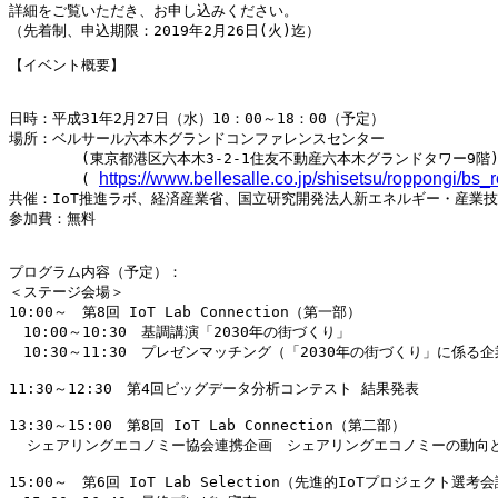
詳細をご覧いただき、お申し込みください。

【イベント概要】

日時：平成31年2月27日（水）10：00～18：00（予定）

場所：ベルサール六本木グランドコンファレンスセンター

　　　　　(東京都港区六本木3-2-1住友不動産六本木グランドタワー9階)
https://www.bellesalle.co.jp/shisetsu/roppongi/bs
　　　　　( 
共催：IoT推進ラボ、経済産業省、国立研究開発法人新エネルギー・産業技
参加費：無料

プログラム内容（予定）：

＜ステージ会場＞

10:00～　第8回 IoT Lab Connection（第一部）

　10:00～10:30　基調講演「2030年の街づくり」

　10:30～11:30　プレゼンマッチング（「2030年の街づくり」に係る企
11:30～12:30　第4回ビッグデータ分析コンテスト 結果発表

13:30～15:00　第8回 IoT Lab Connection（第二部）

  シェアリングエコノミー協会連携企画　シェアリングエコノミーの動向と
15:00～　第6回 IoT Lab Selection（先進的IoTプロジェクト選考会