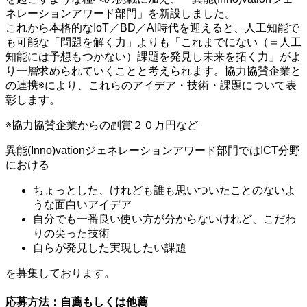
ネレーションアワード部門」を新設しました。
これから本格的なIoT／BD／AI時代を迎えると、人工知能で
も可能な「問題を解く力」よりも「これまでにない（＝人工
知能には予想もつかない）課題を発見し未来を拓く力」がよ
り一層求められていくことと考えられます。協力協賛企業と
の連携※により、これらのアイデア・技術・課題について表
彰します。
※協力協賛企業からの副賞２０万円など
異能(Inno)vationジェネレーションアワード部門ではICT分野
における
ちょっとした、けれども誰も思いついたことのないよ
うな面白いアイデア
自分でも一番良い使い方が分からないけれど、こだわ
りの尖った技術
自らが発見した実現したい課題
を募集しております。
応募方法：自薦もしくは他薦