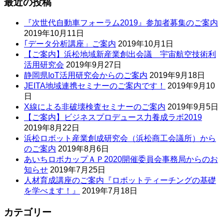
最近の投稿
『次世代自動車フォーラム2019』参加者募集のご案内
2019年10月11日
｢データ分析講座」ご案内
2019年10月1日
【ご案内】浜松地域新産業創出会議 宇宙航空技術利
活用研究会
2019年9月27日
静岡県IoT活用研究会からのご案内
2019年9月18日
JEITA地域連携セミナーのご案内です！
2019年9月10
日
X線による非破壊検査セミナーのご案内
2019年9月5日
【ご案内】ビジネスプロデュース力養成ラボ2019
2019年8月22日
浜松ロボット産業創成研究会（浜松商工会議所）から
のご案内
2019年8月6日
あいちロボカップＡＰ2020開催委員会事務局からのお
知らせ
2019年7月25日
人材育成講座のご案内『ロボットティーチングの基礎
を学べます！』
2019年7月18日
カテゴリー