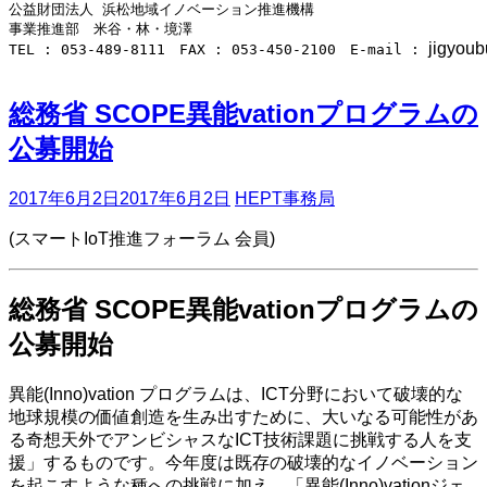
公益財団法人 浜松地域イノベーション推進機構

事業推進部　米谷・林・境澤

jigyoubu
TEL : 053-489-8111　FAX : 053-450-2100　E-mail : 
総務省 SCOPE異能vationプログラムの
公募開始
2017年6月2日
2017年6月2日
HEPT事務局
(スマートIoT推進フォーラム 会員)
総務省 SCOPE異能vationプログラムの
公募開始
異能(Inno)vation プログラムは、ICT分野において破壊的な
地球規模の価値創造を生み出すために、大いなる可能性があ
る奇想天外でアンビシャスなICT技術課題に挑戦する人を支
援」するものです。今年度は既存の破壊的なイノベーション
を起こすような種への挑戦に加え、「異能(Inno)vationジェ