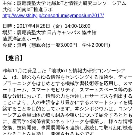
主催：慶應義塾大学 地域IoTと情報力研究コンソーシアム
共催：湘南IoT推進ラボ
http://www.sfcity.jp/consortium/symposium2017/
日時：2017年4月28日（金）14:00-18:00
場所：慶應義塾大学 日吉キャンパス 協生館
藤原洋記念ホール
会費：無料（懇親会は一般3,000円、学生2,000円)
【趣旨】
昨年11月に発足した「地域IoTと情報力研究コンソーシア
ム」は、街のあらゆる情報をセンシングする技術や、ディー
プラーニングをはじめとする機械学習技術等を応用し、スマ
ートホーム、スマートモビリティ、スマートスペース等の多
様な分野において、情報の力を活用したサービスを創出する
ことにより、人の生活をより豊かにするスマートシティを構
築することを目的としています。本シンポジウムは、コンソ
ーシアム会員団体の取り組みや狙いについて紹介するととも
に、産官学の関係者間のネットワークを構築し、様々な情報
交換、技術開発、事業展開等を連携し継続して取り組む機会
となることを目指し、開催されるものです。