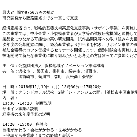
最大3年間で9750万円の補助

研究開発から販路開拓までを一貫して支援

経済産業省では、戦略的基盤技術高度化支援事業（サポイン事業）を実施し
この事業では、中小企業・小規模事業者が大学等の試験研究機関と連携して
製品化につながる可能性の高い研究開発、試作品開発等への取り組みを支援
次年度の公募開始に向け、経済産業省より担当者を招き、サポイン事業の説
補助金獲得のコツを伝授するセミナーを開催します。個別相談会も実施しま
技術開発で新たな事業化に取り組みたいとお考えの方は奮ってご参加くださ
主　催：公益財団法人 浜松地域イノベーション推進機構

共　催：浜松市 、磐田市、掛川市、袋井市、湖西市、

　　　　御前崎市、菊川市、森町、浜松商工会議所

日　時：2018年11月19日（月）13時30分～17時20分 

場　所：グランドホテル浜松　2階「レ・アンジェの間」(浜松市中区東伊場1-
内　容：

13:30 -14:20　制度説明

サポイン事業の説明 

経産省の来年度予算の説明

14:20 -15:00　座談会

技術がかわる・会社がかわる・世界がかわる 

－申請から事業終了までの経緯と裏話－ 
