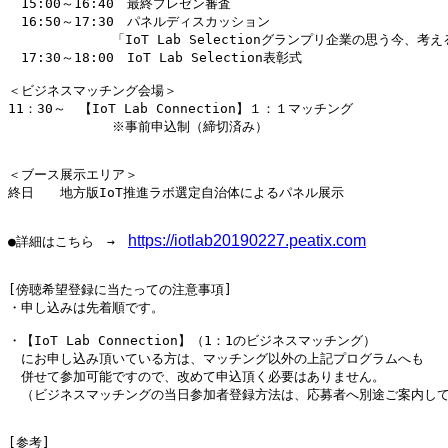
　15:00～16:40　最終プレゼン審査

　16:50～17:30　パネルディスカッション

　　　　　　　　「IoT Lab Selectionグランプリ企業の思う今、考え
　17:30～18:00　IoT Lab Selection表彰式

＜ビジネスマッチング会場＞

11：30～　【IoT Lab Connection】１：１マッチング

　　　　　　　　※事前申込制（締切済み）

＜ブース展示エリア＞

終日　　地方版IoT推進ラボ選定自治体によるパネル展示

https://iotlab20190227.peatix.com
●詳細はこちら　→　
[傍聴希望登録に当たっての注意事項]

・申し込みは先着順です。

・【IoT Lab Connection】（1：1のビジネスマッチング）

　にお申し込み頂いている方は、マッチング以外の上記プログラムへも

　併せて参加可能ですので、改めて申込頂く必要はありません。

　（ビジネスマッチングの当日参加者登録方法は、応募者へ別途ご案内して
[参考]
