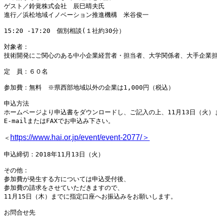
ゲスト／鈴覚株式会社　辰巳晴夫氏

進行／浜松地域イノベーション推進機構　米谷俊一

15:20 -17:20　個別相談(１社約30分）

対象者：

技術開発にご関心のある中小企業経営者・担当者、大学関係者、大手企業担当
定　員：６０名 

参加費：無料　※県西部地域以外の企業は1,000円（税込） 

申込方法

ホームページより申込書をダウンロードし、ご記入の上、11月13日（火）ま
E-mailまたはFAXでお申込み下さい。

https://www.hai.or.jp/event/event-2077/＞
＜
申込締切：2018年11月13日（火） 

その他：

参加費が発生する方については申込受付後、

参加費の請求をさせていただきますので、

11月15日（木）までに指定口座へお振込みをお願いします。

お問合せ先
