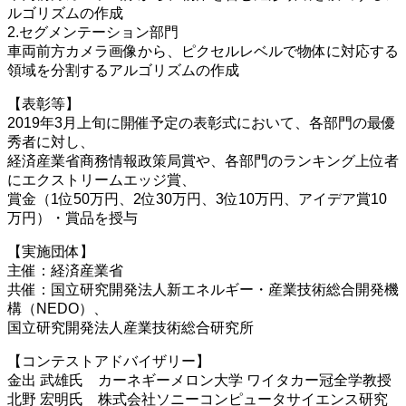
ルゴリズムの作成
2.セグメンテーション部門
車両前方カメラ画像から、ピクセルレベルで物体に対応する
領域を分割するアルゴリズムの作成
【表彰等】
2019年3月上旬に開催予定の表彰式において、各部門の最優
秀者に対し、
経済産業省商務情報政策局賞や、各部門のランキング上位者
にエクストリームエッジ賞、
賞金（1位50万円、2位30万円、3位10万円、アイデア賞10
万円）・賞品を授与
【実施団体】
主催：経済産業省
共催：国立研究開発法人新エネルギー・産業技術総合開発機
構（NEDO）、
国立研究開発法人産業技術総合研究所
【コンテストアドバイザリー】
金出 武雄氏 カーネギーメロン大学 ワイタカー冠全学教授
北野 宏明氏 株式会社ソニーコンピュータサイエンス研究