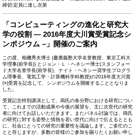
締切:定員に達し次第
「コンピューティングの進化と研究大
学の役割 — 2016年度大川賞受賞記念シ
ンポジウム –」開催のご案内
この度、相磯秀夫博士 (慶應義塾大学名誉教授、東京工科大
学理事(前学長)) とジョン・Ｌ・ヘネシー博士(スタンフォー
ド大学名誉学長(前学長)、ナイト・ヘネシー奨学生プログラ
ム理事長、電気工学・計算機科学科教授)の2016年度大川賞
(※)受賞を記念して、シンポジウムを開催することとなりま
した。
受賞記念特別講演として、両氏の各分野における研究につい
て、これまでの活動成果や今後の展望を、主に次世代の研究
者に向けてお話しいただきます。またパネル討論では、両氏
の研究に対する姿勢と情熱を若い世代に向けて伝えるととも
に、社会にとっての研究の重要性を議論します。ご多忙のこ
とと存じますが、多数の皆様のご参加を賜りたくお願い申し