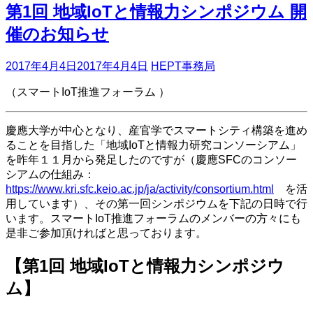
第1回 地域IoTと情報力シンポジウム 開
催のお知らせ
2017年4月4日
2017年4月4日
HEPT事務局
（スマートIoT推進フォーラム ）
慶應大学が中心となり、産官学でスマートシティ構築を進め
ることを目指した「地域IoTと情報力研究コンソーシアム」
を昨年１１月から発足したのですが（慶應SFCのコンソー
シアムの仕組み：
https://www.kri.sfc.keio.ac.jp/ja/activity/consortium.html
を活
用しています）、その第一回シンポジウムを下記の日時で行
います。スマートIoT推進フォーラムのメンバーの方々にも
是非ご参加頂ければと思っております。
【第1回 地域IoTと情報力シンポジウ
ム】