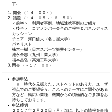
す。
開会 （１４：００～）
議題 （１４：０５～１６：５０）
＜前半＞：利用者事例、地域連携事例のご紹介
＜後半＞：コアメンバー会合のご報告＆パネルディス
カッション
チェア：河口信夫（名古屋大学）
パネリスト：
楠本一樹（日本スポーツ振興センター）
池永全志（九州工業大学）
福本昌弘（高知工科大学）
閉会 （～１７：００）
参加申込
ＩｏＴ時代を見据えたテストベッドのあり方、ユーザ
視点でのご要望等々、これらのテーマにご関心がある
方など、幅広い業種、機関からの積極的なご参加をお
待ちしております。
申込締切
２０１７年２月２０日（月）迄に、以下の情報を事務