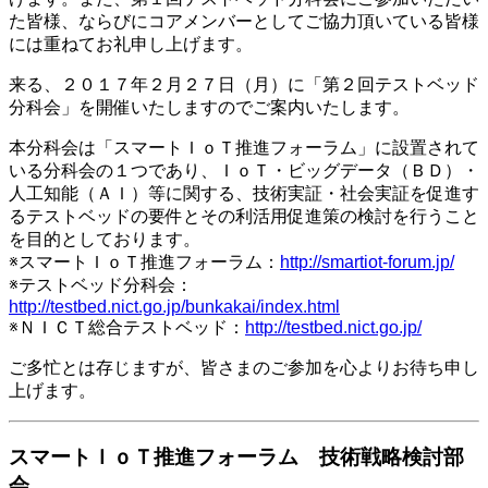
た皆様、ならびにコアメンバーとしてご協力頂いている皆様
には重ねてお礼申し上げます。
来る、２０１７年２月２７日（月）に「第２回テストベッド
分科会」を開催いたしますのでご案内いたします。
本分科会は「スマートＩｏＴ推進フォーラム」に設置されて
いる分科会の１つであり、ＩｏＴ・ビッグデータ（ＢＤ）・
人工知能（ＡＩ）等に関する、技術実証・社会実証を促進す
るテストベッドの要件とその利活用促進策の検討を行うこと
を目的としております。
※スマートＩｏＴ推進フォーラム：
http://smartiot-forum.jp/
※テストベッド分科会：
http://testbed.nict.go.jp/bunkakai/index.html
※ＮＩＣＴ総合テストベッド：
http://testbed.nict.go.jp/
ご多忙とは存じますが、皆さまのご参加を心よりお待ち申し
上げます。
スマートＩｏＴ推進フォーラム 技術戦略検討部
会