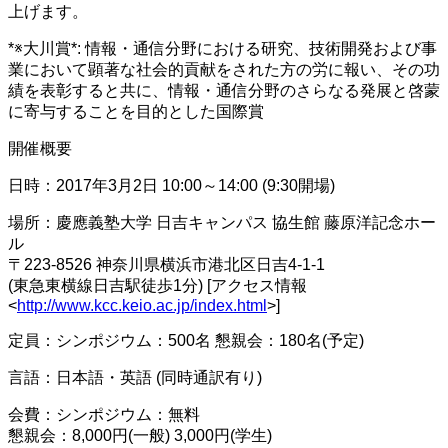
上げます。
*※大川賞*: 情報・通信分野における研究、技術開発および事
業において顕著な社会的貢献をされた方の労に報い、その功
績を表彰すると共に、情報・通信分野のさらなる発展と啓蒙
に寄与することを目的とした国際賞
開催概要
日時：2017年3月2日 10:00～14:00 (9:30開場)
場所：慶應義塾大学 日吉キャンパス 協生館 藤原洋記念ホー
ル
〒223-8526 神奈川県横浜市港北区日吉4-1-1
(東急東横線日吉駅徒歩1分) [アクセス情報
<
http://www.kcc.keio.ac.jp/index.html
>]
定員：シンポジウム：500名 懇親会：180名(予定)
言語：日本語・英語 (同時通訳有り)
会費：シンポジウム：無料
懇親会：8,000円(一般) 3,000円(学生)