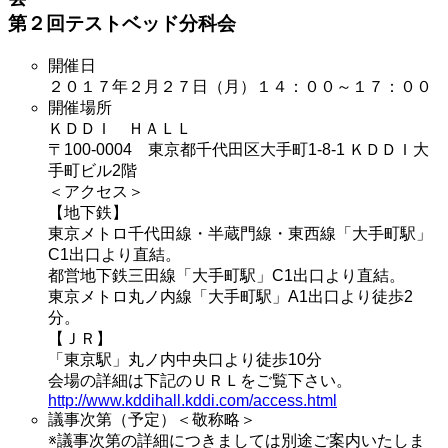
第２回テストベッド分科会
開催日
２０１７年２月２７日（月）１４：００～１７：００
開催場所
ＫＤＤＩ ＨＡＬＬ
〒100-0004 東京都千代田区大手町1-8-1 ＫＤＤＩ大
手町ビル2階
＜アクセス＞
【地下鉄】
東京メトロ千代田線・半蔵門線・東西線「大手町駅」
C1出口より直結。
都営地下鉄三田線「大手町駅」C1出口より直結。
東京メトロ丸ノ内線「大手町駅」A1出口より徒歩2
分。
【ＪＲ】
「東京駅」丸ノ内中央口より徒歩10分
会場の詳細は下記のＵＲＬをご覧下さい。
http://www.kddihall.kddi.com/access.html
議事次第（予定）＜敬称略＞
※議事次第の詳細につきましては別途ご案内いたしま