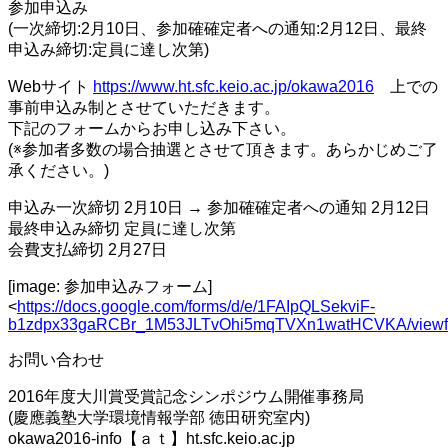
参加申込み
(一次締切:2月10日、参加確確定者への通知:2月12日、最終
申込み締切:定員に達し次第)
Webサイト
https://www.ht.sfc.keio.ac.jp/okawa2016
上での
事前申込み制とさせていただきます。
下記のフォームからお申し込み下さい。
(※参加者多数の場合抽選とさせて頂きます。あらかじめご了
承ください。)
申込み一次締切 2月10日 → 参加確確定者への通知 2月12日
最終申込み締切 定員に達し次第
会費支払締切 2月27日
[image: 参加申込みフォーム]
<
https://docs.google.com/forms/d/e/1FAIpQLSekviF-
b1zdpx33gaRCBr_1M53JLTvOhi5mqTVXn1watHCVKA/viewf
お問い合わせ
2016年度大川賞受賞記念シンポジウム開催事務局
(慶應義塾大学環境情報学部 徳田研究室内)
okawa2016-info【ａｔ】ht.sfc.keio.ac.jp