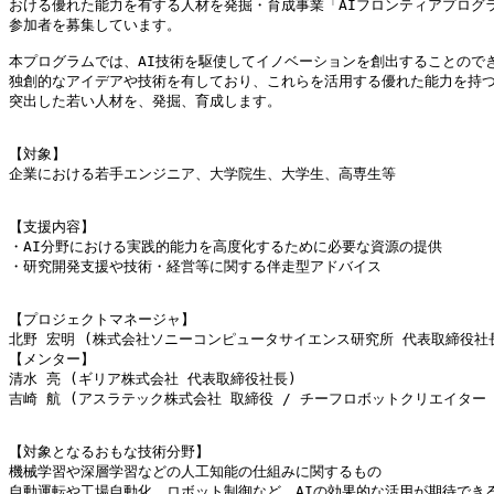
おける優れた能力を有する人材を発掘・育成事業「AIフロンティアプログラ
参加者を募集しています。

本プログラムでは、AI技術を駆使してイノベーションを創出することのでき
独創的なアイデアや技術を有しており、これらを活用する優れた能力を持つ
突出した若い人材を、発掘、育成します。

【対象】

企業における若手エンジニア、大学院生、大学生、高専生等

【支援内容】

・AI分野における実践的能力を高度化するために必要な資源の提供

・研究開発支援や技術・経営等に関する伴走型アドバイス

【プロジェクトマネージャ】

北野 宏明 (株式会社ソニーコンピュータサイエンス研究所 代表取締役社長 
【メンター】

清水 亮 (ギリア株式会社 代表取締役社長)

吉崎 航 (アスラテック株式会社 取締役 / チーフロボットクリエイター / 
【対象となるおもな技術分野】

機械学習や深層学習などの人工知能の仕組みに関するもの

自動運転や工場自動化、ロボット制御など、AIの効果的な活用が期待できる