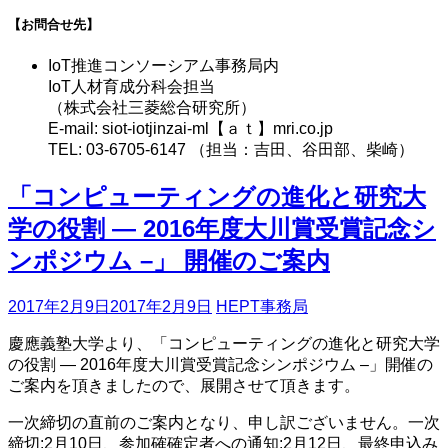
【お問合せ先】
IoT推進コンソーシアム事務局内
IoT人材育成分科会担当
（株式会社三菱総合研究所）
E-mail: siot-iotjinzai-ml【ａｔ】mri.co.jp
TEL: 03-6705-6147 （担当：吉田、谷田部、柴崎）
「コンピューティングの進化と研究大
学の役割 — 2016年度大川賞受賞記念シ
ンポジウム –」 開催のご案内
2017年2月9日
2017年2月9日
HEPT事務局
慶應義塾大学より、「コンピューティングの進化と研究大学
の役割 — 2016年度大川賞受賞記念シンポジウム –」開催の
ご案内を頂きましたので、展開させて頂きます。
一次締切の直前のご案内となり、申し訳ございません。一次
締切:2月10日、参加確確定者への通知:2月12日、最終申込み