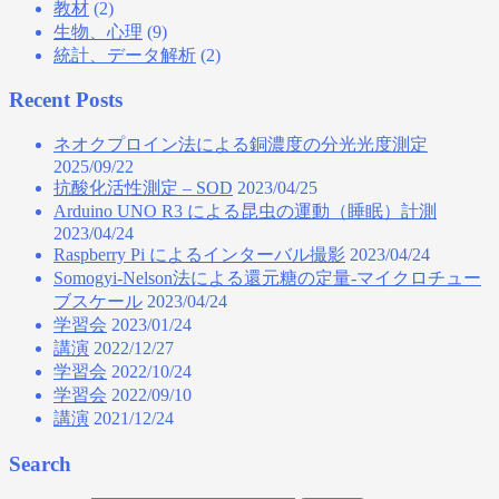
教材
(2)
生物、心理
(9)
統計、データ解析
(2)
Recent Posts
ネオクプロイン法による銅濃度の分光光度測定
2025/09/22
抗酸化活性測定 – SOD
2023/04/25
Arduino UNO R3 による昆虫の運動（睡眠）計測
2023/04/24
Raspberry Pi によるインターバル撮影
2023/04/24
Somogyi-Nelson法による還元糖の定量‐マイクロチュー
ブスケール
2023/04/24
学習会
2023/01/24
講演
2022/12/27
学習会
2022/10/24
学習会
2022/09/10
講演
2021/12/24
Search