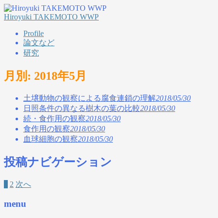
Hiroyuki TAKEMOTO WWP
Profile
論文など
研究
月別: 2018年5月
土壌動物の観察による腐食連鎖の理解
2018/05/30
日照条件の異なる樹木の葉の比較
2018/05/30
続・食作用の観察
2018/05/30
食作用の観察
2018/05/30
血球細胞の観察
2018/05/30
投稿ナビゲーション
1
2
次へ
menu