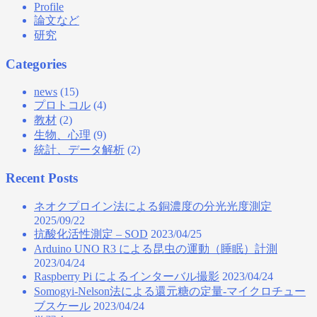
Profile
論文など
研究
Categories
news
(15)
プロトコル
(4)
教材
(2)
生物、心理
(9)
統計、データ解析
(2)
Recent Posts
ネオクプロイン法による銅濃度の分光光度測定
2025/09/22
抗酸化活性測定 – SOD
2023/04/25
Arduino UNO R3 による昆虫の運動（睡眠）計測
2023/04/24
Raspberry Pi によるインターバル撮影
2023/04/24
Somogyi-Nelson法による還元糖の定量‐マイクロチュー
ブスケール
2023/04/24