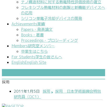
ナノ構造材料に対する熱電特性評価技術の確立
フレキシブル熱電材料の創製と新機能デバイスへ
の応用
シリコン単電子冷却デバイスの開発
Achievements
業績
Papers・発表論文
Books・著書
Proceedings・プロシーディング
Members
研究室メンバー
卒業生はこちら
For Students
学生の皆さんへ
English
English Site
採用
2011年1月5日
採用
採用 日本学術振興会特別
研究員（DC1）