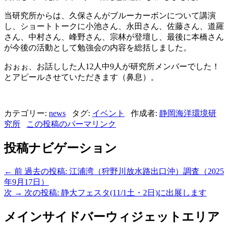
当研究所からは、久保さんがブルーカーボンについて講演
し、ショートトークに小池さん、永田さん、佐藤さん、道羅
さん、中村さん、峰野さん、宗林が登壇し、最後に本橋さん
が今後の活動として勉強会の内容を総括しました。
おぉぉ、お話しした人12人中9人が研究所メンバーでした！
とアピールさせていただきます（鼻息）。
カテゴリー:
news
タグ:
イベント
作成者:
静岡海洋環境研
究所
この投稿のパーマリンク
投稿ナビゲーション
←
前
過去の投稿:
江浦湾（狩野川放水路出口沖）調査（2025
年9月17日）
次
→
次の投稿:
静大フェスタ(11/1土・2日)に出展します
メインサイドバーウィジェットエリア