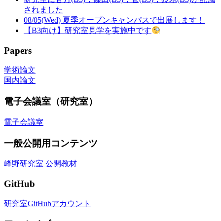
されました
08/05(Wed) 夏季オープンキャンパスで出展します！
【B3向け】研究室見学を実施中です
Papers
学術論文
国内論文
電子会議室（研究室）
電子会議室
一般公開用コンテンツ
峰野研究室 公開教材
GitHub
研究室GitHubアカウント