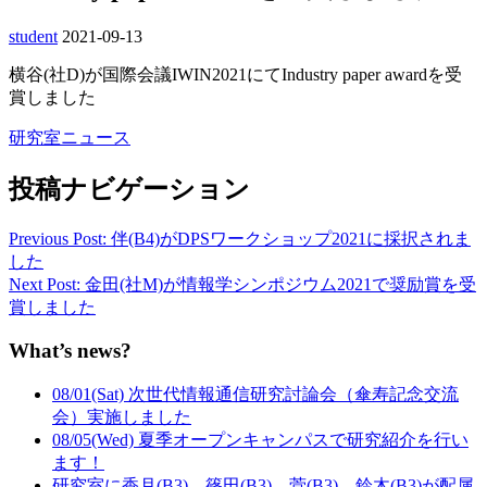
student
2021-09-13
横谷(社D)が国際会議IWIN2021にてIndustry paper awardを受
賞しました
研究室ニュース
投稿ナビゲーション
Previous Post: 伴(B4)がDPSワークショップ2021に採択されま
した
Next Post: 金田(社M)が情報学シンポジウム2021で奨励賞を受
賞しました
What’s news?
08/01(Sat) 次世代情報通信研究討論会（傘寿記念交流
会）実施しました
08/05(Wed) 夏季オープンキャンパスで研究紹介を行い
ます！
研究室に香月(B3)，篠田(B3)，菅(B3)，鈴木(B3)が配属