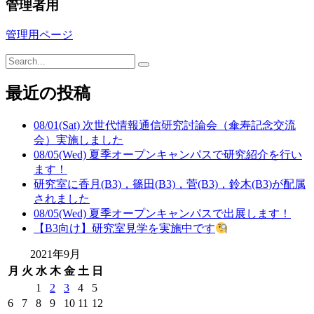
管理者用
管理用ページ
最近の投稿
08/01(Sat) 次世代情報通信研究討論会（傘寿記念交流
会）実施しました
08/05(Wed) 夏季オープンキャンパスで研究紹介を行い
ます！
研究室に香月(B3)，篠田(B3)，菅(B3)，鈴木(B3)が配属
されました
08/05(Wed) 夏季オープンキャンパスで出展します！
【B3向け】研究室見学を実施中です
2021年9月
月
火
水
木
金
土
日
1
2
3
4
5
6
7
8
9
10
11
12