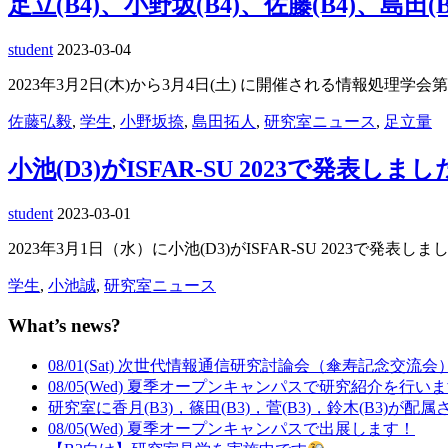
足立(B4)、小野坂(B4)、佐藤(B4)、
student
2023-03-04
2023年3月2日(木)から3月4日(土) に開催される情報処理学会第
佐藤弘毅
,
学生
,
小野坂捺
,
島田拓人
,
研究室ニュース
,
足立量
小池(D3)がISFAR-SU 2023で発表しまし
student
2023-03-01
2023年3月1日（水）に小池(D3)がISFAR-SU 2023で発表しま
学生
,
小池誠
,
研究室ニュース
What’s news?
08/01(Sat) 次世代情報通信研究討論会（傘寿記念交流
08/05(Wed) 夏季オープンキャンパスで研究紹介を行い
研究室に香月(B3)，篠田(B3)，菅(B3)，鈴木(B3)が配
08/05(Wed) 夏季オープンキャンパスで出展します！