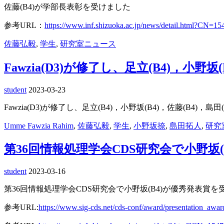
佐藤(B4)が学部長表彰を受けました
参考URL：
https://www.inf.shizuoka.ac.jp/news/detail.html?CN=15
佐藤弘毅
,
学生
,
研究室ニュース
Fawzia(D3)が修了し、足立(B4)，小野坂
student
2023-03-23
Fawzia(D3)が修了し、足立(B4)，小野坂(B4)，佐藤(B4)，島
Umme Fawzia Rahim
,
佐藤弘毅
,
学生
,
小野坂捺
,
島田拓人
,
研究
第36回情報処理学会CDS研究会で小野坂
student
2023-03-16
第
3
6
回情報処理学会CDS研究会で
小野坂
(B4)
が優秀発表賞を
参考URL:
https://www.sig-cds.net/cds-conf/award/presentation_awar