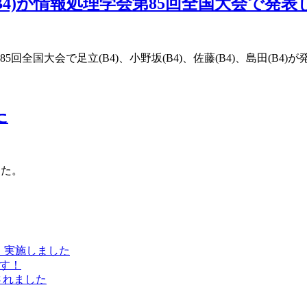
島田(B4)が情報処理学会第85回全国大会で発
85回全国大会で足立(B4)、小野坂(B4)、佐藤(B4)、島田(B4)
た
した。
会）実施しました
ます！
属されました