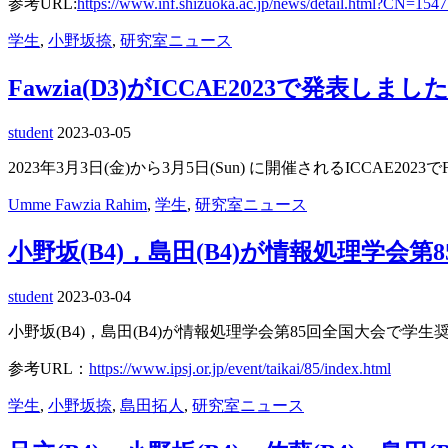
参考URL:
https://www.inf.shizuoka.ac.jp/news/detail.html?CN=154
学生
,
小野坂捺
,
研究室ニュース
Fawzia(D3)がICCAE2023で発表しまし
student
2023-03-05
2023年3月3日(金)から3月5日(Sun) に開催されるICCAE2023で
Umme Fawzia Rahim
,
学生
,
研究室ニュース
小野坂(B4)，島田(B4)が情報処理学
student
2023-03-04
小野坂(B4)，島田(B4)が情報処理学会第85回全国大会で学
参考URL：
https://www.ipsj.or.jp/event/taikai/85/index.html
学生
,
小野坂捺
,
島田拓人
,
研究室ニュース