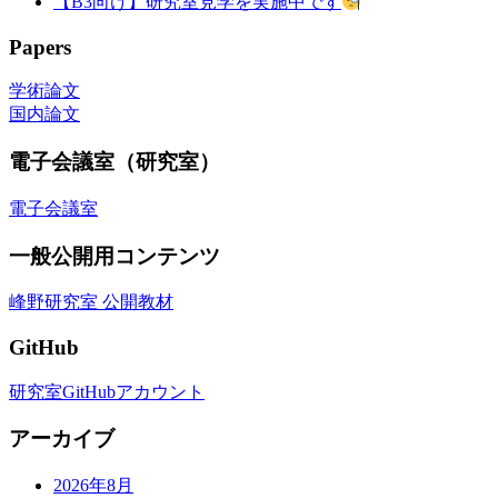
【B3向け】研究室見学を実施中です
Papers
学術論文
国内論文
電子会議室（研究室）
電子会議室
一般公開用コンテンツ
峰野研究室 公開教材
GitHub
研究室GitHubアカウント
アーカイブ
2026年8月