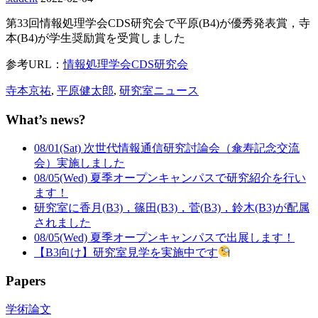
第33回情報処理学会CDS研究会で平原(B4)が優秀発表賞，寺
本(B4)が学生奨励賞を受賞しました
参考URL：
情報処理学会CDS研究会
寺本京祐
,
平原健太郎
,
研究室ニュース
What’s news?
08/01(Sat) 次世代情報通信研究討論会（傘寿記念交流
会）実施しました
08/05(Wed) 夏季オープンキャンパスで研究紹介を行い
ます！
研究室に香月(B3)，篠田(B3)，菅(B3)，鈴木(B3)が配属
されました
08/05(Wed) 夏季オープンキャンパスで出展します！
【B3向け】研究室見学を実施中です
Papers
学術論文