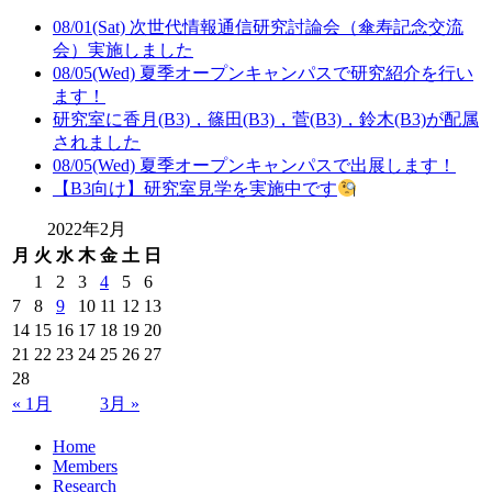
08/01(Sat) 次世代情報通信研究討論会（傘寿記念交流
会）実施しました
08/05(Wed) 夏季オープンキャンパスで研究紹介を行い
ます！
研究室に香月(B3)，篠田(B3)，菅(B3)，鈴木(B3)が配属
されました
08/05(Wed) 夏季オープンキャンパスで出展します！
【B3向け】研究室見学を実施中です
2022年2月
月
火
水
木
金
土
日
1
2
3
4
5
6
7
8
9
10
11
12
13
14
15
16
17
18
19
20
21
22
23
24
25
26
27
28
« 1月
3月 »
Home
Members
Research