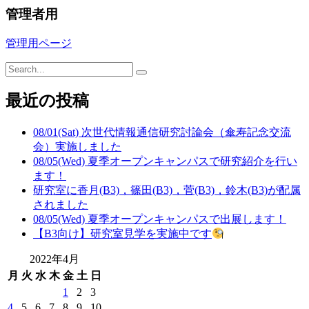
管理者用
管理用ページ
最近の投稿
08/01(Sat) 次世代情報通信研究討論会（傘寿記念交流
会）実施しました
08/05(Wed) 夏季オープンキャンパスで研究紹介を行い
ます！
研究室に香月(B3)，篠田(B3)，菅(B3)，鈴木(B3)が配属
されました
08/05(Wed) 夏季オープンキャンパスで出展します！
【B3向け】研究室見学を実施中です
2022年4月
月
火
水
木
金
土
日
1
2
3
4
5
6
7
8
9
10