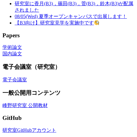
研究室に香月(B3)，篠田(B3)，菅(B3)，鈴木(B3)が配属
されました
08/05(Wed) 夏季オープンキャンパスで出展します！
【B3向け】研究室見学を実施中です
Papers
学術論文
国内論文
電子会議室（研究室）
電子会議室
一般公開用コンテンツ
峰野研究室 公開教材
GitHub
研究室GitHubアカウント