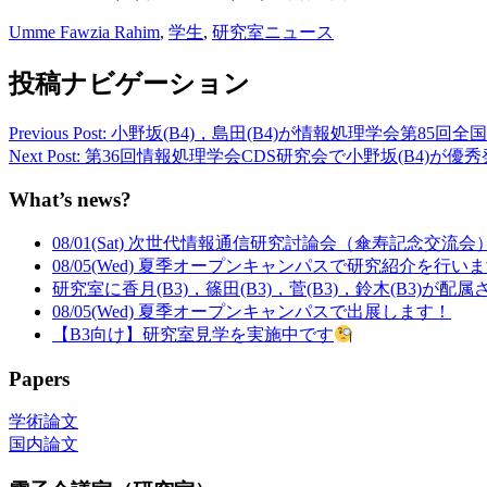
Umme Fawzia Rahim
,
学生
,
研究室ニュース
投稿ナビゲーション
Previous Post: 小野坂(B4)，島田(B4)が情報処理学会
Next Post: 第36回情報処理学会CDS研究会で小野坂(B4)
What’s news?
08/01(Sat) 次世代情報通信研究討論会（傘寿記念交流
08/05(Wed) 夏季オープンキャンパスで研究紹介を行い
研究室に香月(B3)，篠田(B3)，菅(B3)，鈴木(B3)が配
08/05(Wed) 夏季オープンキャンパスで出展します！
【B3向け】研究室見学を実施中です
Papers
学術論文
国内論文