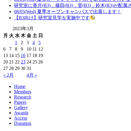
研究室に香月(B3)，篠田(B3)，菅(B3)，鈴木(B3)が配
08/05(Wed) 夏季オープンキャンパスで出展します！
【B3向け】研究室見学を実施中です
2023年3月
月
火
水
木
金
土
日
1
2
3
4
5
6
7
8
9
10
11
12
13
14
15
16
17
18
19
20
21
22
23
24
25
26
27
28
29
30
31
« 2月
4月 »
Home
Members
Research
Papers
Gallery
Awards
Access
Donation