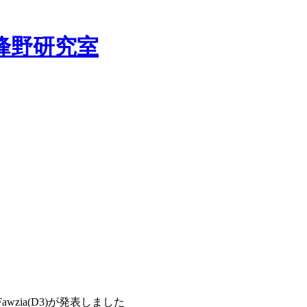
峰野研究室
た
Fawzia(D3)が発表しました