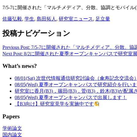
7/5-7に開催された「マルチメディア、分散、協調とモバイル(
佐藤弘毅
,
学生
,
島田拓人
,
研究室ニュース
,
足立量
投稿ナビゲーション
Previous Post: 7/5-7に開催された「マルチメディア、
Next Post: 8/2に開催された夏季オープンキャンパスで
What’s news?
08/01(Sat) 次世代情報通信研究討論会（傘寿記念交流
08/05(Wed) 夏季オープンキャンパスで研究紹介を行い
研究室に香月(B3)，篠田(B3)，菅(B3)，鈴木(B3)が配
08/05(Wed) 夏季オープンキャンパスで出展します！
【B3向け】研究室見学を実施中です
Papers
学術論文
国内論文