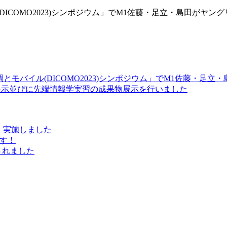
DICOMO2023)シンポジウム」でM1佐藤・足立・島田がヤ
分散、協調とモバイル(DICOMO2023)シンポジウム」でM1佐藤・足
研究室展示並びに先端情報学実習の成果物展示を行いました
会）実施しました
ます！
属されました