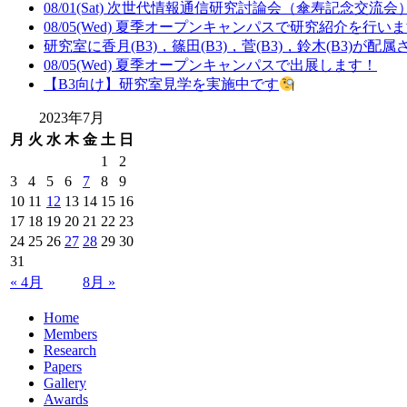
08/01(Sat) 次世代情報通信研究討論会（傘寿記念交流
08/05(Wed) 夏季オープンキャンパスで研究紹介を行い
研究室に香月(B3)，篠田(B3)，菅(B3)，鈴木(B3)が配
08/05(Wed) 夏季オープンキャンパスで出展します！
【B3向け】研究室見学を実施中です
2023年7月
月
火
水
木
金
土
日
1
2
3
4
5
6
7
8
9
10
11
12
13
14
15
16
17
18
19
20
21
22
23
24
25
26
27
28
29
30
31
« 4月
8月 »
Home
Members
Research
Papers
Gallery
Awards