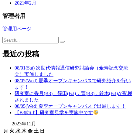
2021年2月
管理者用
管理用ページ
最近の投稿
08/01(Sat) 次世代情報通信研究討論会（傘寿記念交流
会）実施しました
08/05(Wed) 夏季オープンキャンパスで研究紹介を行い
ます！
研究室に香月(B3)，篠田(B3)，菅(B3)，鈴木(B3)が配属
されました
08/05(Wed) 夏季オープンキャンパスで出展します！
【B3向け】研究室見学を実施中です
2023年11月
月
火
水
木
金
土
日