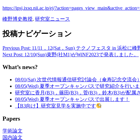
https://ipsj.ixsq.nii.ac.jp/ej/?action=pages_view_main&active_a
峰野博史教授
,
研究室ニュース
投稿ナビゲーション
Previous Post: 11/11，12(Sat，Sun) テクノフェスタ 
Next Post: 12/10(Sun)束野(社M1)がWiNF2023で発表しました。
What’s news?
08/01(Sat) 次世代情報通信研究討論会（傘寿記念交流
08/05(Wed) 夏季オープンキャンパスで研究紹介を行い
研究室に香月(B3)，篠田(B3)，菅(B3)，鈴木(B3)が配
08/05(Wed) 夏季オープンキャンパスで出展します！
【B3向け】研究室見学を実施中です
Papers
学術論文
国内論文