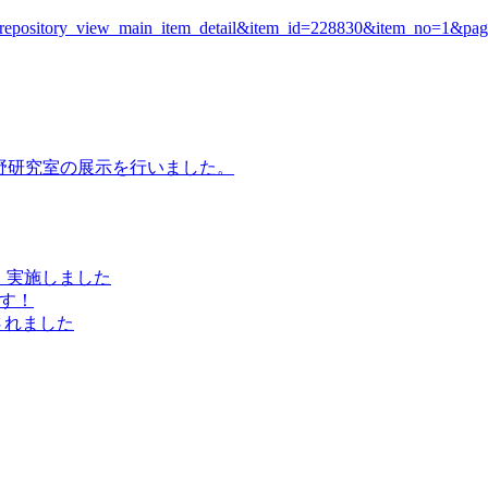
ction=repository_view_main_item_detail&item_id=228830&item_no=1&p
in 浜松に峰野研究室の展示を行いました。
会）実施しました
ます！
属されました