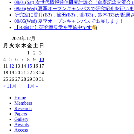
08/01(Sat) 次世代情報通信研究討論会（傘寿記念交流
08/05(Wed) 夏季オープンキャンパスで研究紹介を行い
研究室に香月(B3)，篠田(B3)，菅(B3)，鈴木(B3)が配
08/05(Wed) 夏季オープンキャンパスで出展します！
【B3向け】研究室見学を実施中です
2023年12月
月
火
水
木
金
土
日
1
2
3
4
5
6
7
8
9
10
11
12
13
14
15
16
17
18
19
20
21
22
23
24
25
26
27
28
29
30
31
« 11月
1月 »
Home
Members
Research
Papers
Gallery
Awards
Access