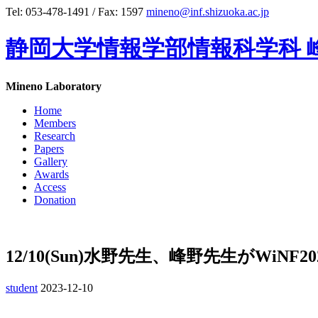
Tel: 053-478-1491 / Fax: 1597
mineno@inf.shizuoka.ac.jp
静岡大学情報学部情報科学科 
Mineno Laboratory
Home
Members
Research
Papers
Gallery
Awards
Access
Donation
12/10(Sun)水野先生、峰野先生がWi
student
2023-12-10