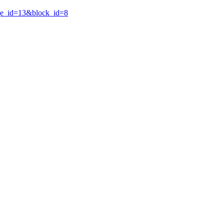
age_id=13&block_id=8