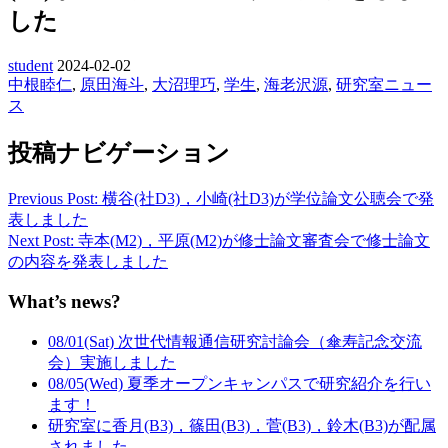
した
student
2024-02-02
中根睦仁
,
原田海斗
,
大沼理巧
,
学生
,
海老沢源
,
研究室ニュー
ス
投稿ナビゲーション
Previous Post: 横谷(社D3)，小崎(社D3)が学位論文公聴会で発
表しました
Next Post: 寺本(M2)，平原(M2)が修士論文審査会で修士論文
の内容を発表しました
What’s news?
08/01(Sat) 次世代情報通信研究討論会（傘寿記念交流
会）実施しました
08/05(Wed) 夏季オープンキャンパスで研究紹介を行い
ます！
研究室に香月(B3)，篠田(B3)，菅(B3)，鈴木(B3)が配属
されました