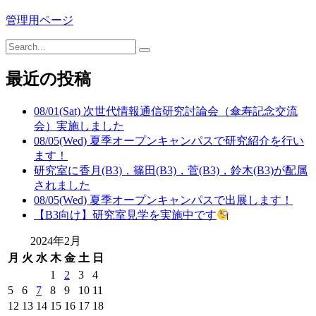
管理用ページ
最近の投稿
08/01(Sat) 次世代情報通信研究討論会（傘寿記念交流
会）実施しました
08/05(Wed) 夏季オープンキャンパスで研究紹介を行い
ます！
研究室に香月(B3)，篠田(B3)，菅(B3)，鈴木(B3)が配属
されました
08/05(Wed) 夏季オープンキャンパスで出展します！
【B3向け】研究室見学を実施中です
2024年2月
月
火
水
木
金
土
日
1
2
3
4
5
6
7
8
9
10
11
12
13
14
15
16
17
18