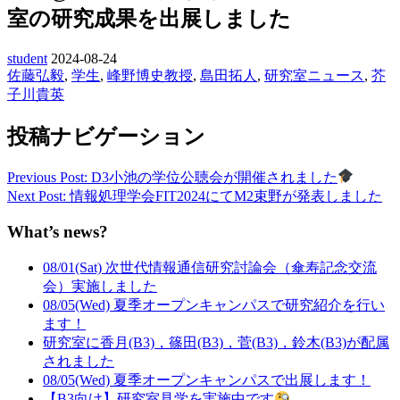
室の研究成果を出展しました
student
2024-08-24
佐藤弘毅
,
学生
,
峰野博史教授
,
島田拓人
,
研究室ニュース
,
芥
子川貴英
投稿ナビゲーション
Previous Post: D3小池の学位公聴会が開催されました
Next Post: 情報処理学会FIT2024にてM2束野が発表しました
What’s news?
08/01(Sat) 次世代情報通信研究討論会（傘寿記念交流
会）実施しました
08/05(Wed) 夏季オープンキャンパスで研究紹介を行い
ます！
研究室に香月(B3)，篠田(B3)，菅(B3)，鈴木(B3)が配属
されました
08/05(Wed) 夏季オープンキャンパスで出展します！
【B3向け】研究室見学を実施中です