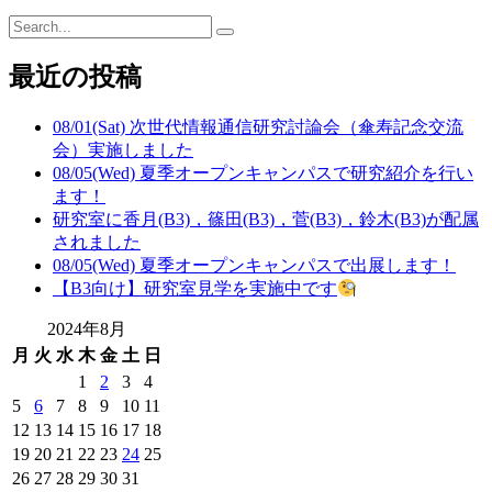
最近の投稿
08/01(Sat) 次世代情報通信研究討論会（傘寿記念交流
会）実施しました
08/05(Wed) 夏季オープンキャンパスで研究紹介を行い
ます！
研究室に香月(B3)，篠田(B3)，菅(B3)，鈴木(B3)が配属
されました
08/05(Wed) 夏季オープンキャンパスで出展します！
【B3向け】研究室見学を実施中です
2024年8月
月
火
水
木
金
土
日
1
2
3
4
5
6
7
8
9
10
11
12
13
14
15
16
17
18
19
20
21
22
23
24
25
26
27
28
29
30
31