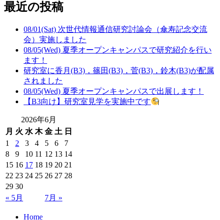
最近の投稿
08/01(Sat) 次世代情報通信研究討論会（傘寿記念交流
会）実施しました
08/05(Wed) 夏季オープンキャンパスで研究紹介を行い
ます！
研究室に香月(B3)，篠田(B3)，菅(B3)，鈴木(B3)が配属
されました
08/05(Wed) 夏季オープンキャンパスで出展します！
【B3向け】研究室見学を実施中です
2026年6月
月
火
水
木
金
土
日
1
2
3
4
5
6
7
8
9
10
11
12
13
14
15
16
17
18
19
20
21
22
23
24
25
26
27
28
29
30
« 5月
7月 »
Home