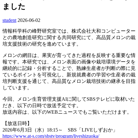
ました
student
2026-06-02
情報科学科の峰野研究室では、株式会社大和コンピューター
との農地創造研究に関する共同研究にて、高品質メロンの栽
培支援技術の研究を進めています。
メロンの網目は、果実が育ってきた過程を反映する重要な情
報です。本研究では、メロン表面の画像や栽培環境データを
継続的に記録・分析することで、熟練生産者が判断の際に見
ているポイントを可視化し、新規就農者の学習や生産者の栽
培判断支援を通じて、高品質なメロン栽培技術の継承を目指
しています。
今回、メロン生育管理支援AIに関してSBSテレビに取材いた
だき、以下の日時で放送予定です。
放送内容は、以下のWEBニュースでもご覧いただけます。
【放送日時】
2026年6月3日（水）18:15～ SBS「LIVEしずおか」
https://www.at-s.com/sbstv/program/liveshizuoka/