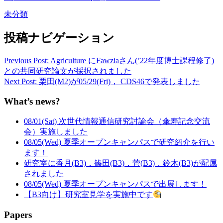
未分類
投稿ナビゲーション
Previous Post: Agriculture にFawziaさん(’22年度博士課程修了)
との共同研究論文が採択されました
Next Post: 栗田(M2)が05/29(Fri)， CDS46で発表しました
What’s news?
08/01(Sat) 次世代情報通信研究討論会（傘寿記念交流
会）実施しました
08/05(Wed) 夏季オープンキャンパスで研究紹介を行い
ます！
研究室に香月(B3)，篠田(B3)，菅(B3)，鈴木(B3)が配属
されました
08/05(Wed) 夏季オープンキャンパスで出展します！
【B3向け】研究室見学を実施中です
Papers