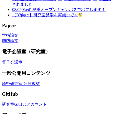
されました
08/05(Wed) 夏季オープンキャンパスで出展します！
【B3向け】研究室見学を実施中です
Papers
学術論文
国内論文
電子会議室（研究室）
電子会議室
一般公開用コンテンツ
峰野研究室 公開教材
GitHub
研究室GitHubアカウント