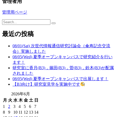
管理者用
管理用ページ
最近の投稿
08/01(Sat) 次世代情報通信研究討論会（傘寿記念交流
会）実施しました
08/05(Wed) 夏季オープンキャンパスで研究紹介を行い
ます！
研究室に香月(B3)，篠田(B3)，菅(B3)，鈴木(B3)が配属
されました
08/05(Wed) 夏季オープンキャンパスで出展します！
【B3向け】研究室見学を実施中です
2026年6月
月
火
水
木
金
土
日
1
2
3
4
5
6
7
8
9
10
11
12
13
14