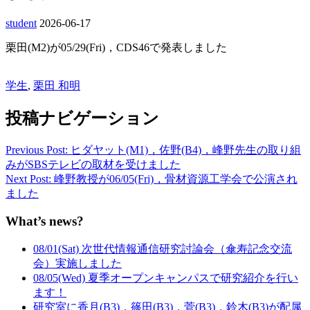
student
2026-06-17
栗田(M2)が05/29(Fri)，CDS46で発表しました
学生
,
栗田 和明
投稿ナビゲーション
Previous Post: ヒダヤット(M1)，佐野(B4)，峰野先生の取り組
みがSBSテレビの取材を受けました
Next Post: 峰野教授が06/05(Fri)，骨材資源工学会で公演され
ました
What’s news?
08/01(Sat) 次世代情報通信研究討論会（傘寿記念交流
会）実施しました
08/05(Wed) 夏季オープンキャンパスで研究紹介を行い
ます！
研究室に香月(B3)，篠田(B3)，菅(B3)，鈴木(B3)が配属