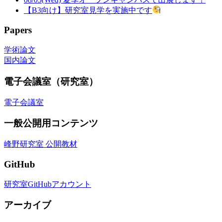
【B3向け】研究室見学を実施中です
Papers
学術論文
国内論文
電子会議室（研究室）
電子会議室
一般公開用コンテンツ
峰野研究室 公開教材
GitHub
研究室GitHubアカウント
アーカイブ