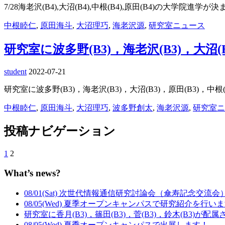
7/28海老沢(B4),大沼(B4),中根(B4),原田(B4)の大学院進学
中根睦仁
,
原田海斗
,
大沼理巧
,
海老沢源
,
研究室ニュース
研究室に波多野(B3)，海老沢(B3)，大沼(
student
2022-07-21
研究室に波多野(B3)，海老沢(B3)，大沼(B3)，原田(B3)，中
中根睦仁
,
原田海斗
,
大沼理巧
,
波多野創太
,
海老沢源
,
研究室ニ
投稿ナビゲーション
1
2
What’s news?
08/01(Sat) 次世代情報通信研究討論会（傘寿記念交流
08/05(Wed) 夏季オープンキャンパスで研究紹介を行い
研究室に香月(B3)，篠田(B3)，菅(B3)，鈴木(B3)が配
08/05(Wed) 夏季オープンキャンパスで出展します！