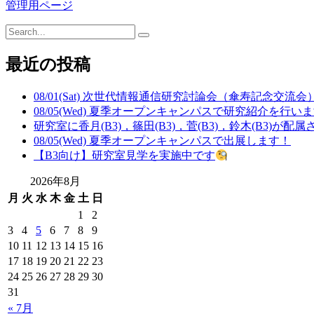
管理用ページ
最近の投稿
08/01(Sat) 次世代情報通信研究討論会（傘寿記念交流
08/05(Wed) 夏季オープンキャンパスで研究紹介を行い
研究室に香月(B3)，篠田(B3)，菅(B3)，鈴木(B3)が配
08/05(Wed) 夏季オープンキャンパスで出展します！
【B3向け】研究室見学を実施中です
2026年8月
月
火
水
木
金
土
日
1
2
3
4
5
6
7
8
9
10
11
12
13
14
15
16
17
18
19
20
21
22
23
24
25
26
27
28
29
30
31
« 7月