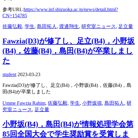
参考URL:
https://www.inf.shizuoka.ac.jp/news/detail.html?
CN=154785
佐藤弘毅
,
学生
,
島田拓人
,
渡邊翔生
,
研究室ニュース
,
足立量
Fawzia(D3)が修了し、足立(B4)，小野坂
(B4)，佐藤(B4)，島田(B4)が卒業しまし
た
student
2023-03-23
Fawzia(D3)が修了し、足立(B4)，小野坂(B4)，佐藤(B4)，島
田(B4)が卒業しました
Umme Fawzia Rahim
,
佐藤弘毅
,
学生
,
小野坂捺
,
島田拓人
,
研
究室ニュース
,
足立量
小野坂(B4)，島田(B4)が情報処理学会第
85回全国大会で学生奨励賞を受賞しま