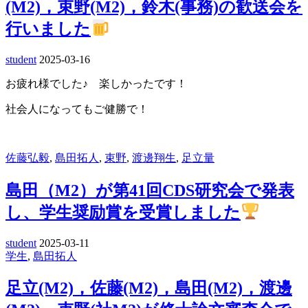
(M2)，束野(M2)，鈴木(事務)の歓送会を
行いました
student
2025-03-16
お疲れ様でした♪ 楽しかったです！
社会人になってもご健勝で！
佐藤弘毅
,
島田拓人
,
束野
,
渡邊翔生
,
足立量
島田（M2）が第41回CDS研究会で発表
し、学生奨励賞を受賞しました
student
2025-03-11
学生
,
島田拓人
足立(M2)，佐藤(M2)，島田(M2)，渡邊