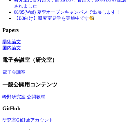
されました
08/05(Wed) 夏季オープンキャンパスで出展します！
【B3向け】研究室見学を実施中です
Papers
学術論文
国内論文
電子会議室（研究室）
電子会議室
一般公開用コンテンツ
峰野研究室 公開教材
GitHub
研究室GitHubアカウント