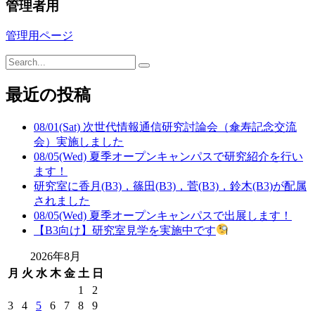
管理者用
管理用ページ
最近の投稿
08/01(Sat) 次世代情報通信研究討論会（傘寿記念交流
会）実施しました
08/05(Wed) 夏季オープンキャンパスで研究紹介を行い
ます！
研究室に香月(B3)，篠田(B3)，菅(B3)，鈴木(B3)が配属
されました
08/05(Wed) 夏季オープンキャンパスで出展します！
【B3向け】研究室見学を実施中です
2026年8月
月
火
水
木
金
土
日
1
2
3
4
5
6
7
8
9