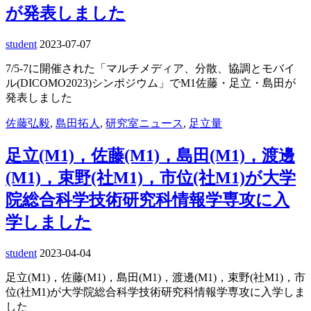
が発表しました
student
2023-07-07
7/5-7に開催された「マルチメディア、分散、協調とモバイ
ル(DICOMO2023)シンポジウム」でM1佐藤・足立・島田が
発表しました
佐藤弘毅
,
島田拓人
,
研究室ニュース
,
足立量
足立(M1)，佐藤(M1)，島田(M1)，渡邊
(M1)，束野(社M1)，市位(社M1)が大学
院総合科学技術研究科情報学専攻に入
学しました
student
2023-04-04
足立(M1)，佐藤(M1)，島田(M1)，渡邊(M1)，
束野(社
M
1)
，
市
位(社M
1)
が大学院総合科学技術研究科情報学専攻に入学しま
した