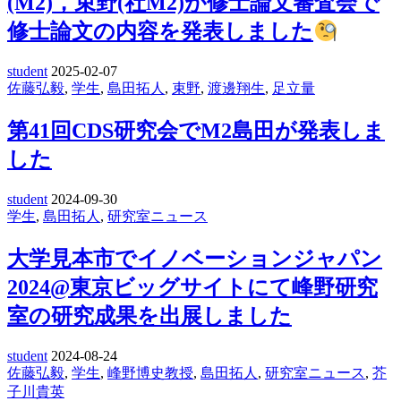
(M2)，束野(社M2)が修士論文審査会で
修士論文の内容を発表しました
student
2025-02-07
佐藤弘毅
,
学生
,
島田拓人
,
束野
,
渡邊翔生
,
足立量
第41回CDS研究会でM2島田が発表しま
した
student
2024-09-30
学生
,
島田拓人
,
研究室ニュース
大学見本市でイノベーションジャパン
2024@東京ビッグサイトにて峰野研究
室の研究成果を出展しました
student
2024-08-24
佐藤弘毅
,
学生
,
峰野博史教授
,
島田拓人
,
研究室ニュース
,
芥
子川貴英