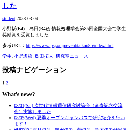
した
student
2023-03-04
小野坂(B4)，島田(B4)が情報処理学会第85回全国大会で学生
奨励賞を受賞しました
参考URL：
https://www.ipsj.or.jp/event/taikai/85/index.html
学生
,
小野坂捺
,
島田拓人
,
研究室ニュース
投稿ナビゲーション
1
2
What’s news?
08/01(Sat) 次世代情報通信研究討論会（傘寿記念交流
会）実施しました
08/05(Wed) 夏季オープンキャンパスで研究紹介を行い
ます！
研究室に香月(B3)，篠田(B3)，菅(B3)，鈴木(B3)が配属