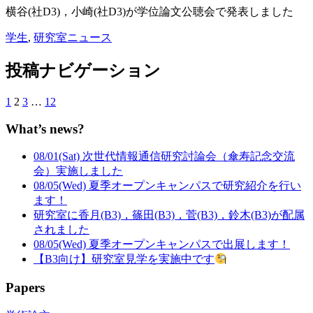
横谷(社D3)，小崎(社D3)が学位論文公聴会で発表しました
学生
,
研究室ニュース
投稿ナビゲーション
1
2
3
…
12
What’s news?
08/01(Sat) 次世代情報通信研究討論会（傘寿記念交流
会）実施しました
08/05(Wed) 夏季オープンキャンパスで研究紹介を行い
ます！
研究室に香月(B3)，篠田(B3)，菅(B3)，鈴木(B3)が配属
されました
08/05(Wed) 夏季オープンキャンパスで出展します！
【B3向け】研究室見学を実施中です
Papers