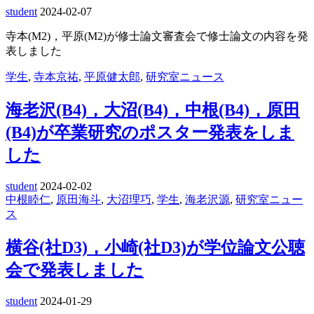
student
2024-02-07
寺本(M2)，平原(M2)が修士論文審査会で修士論文の内容を発
表しました
学生
,
寺本京祐
,
平原健太郎
,
研究室ニュース
海老沢(B4)，大沼(B4)，中根(B4)，原田
(B4)が卒業研究のポスター発表をしま
した
student
2024-02-02
中根睦仁
,
原田海斗
,
大沼理巧
,
学生
,
海老沢源
,
研究室ニュー
ス
横谷(社D3)，小崎(社D3)が学位論文公聴
会で発表しました
student
2024-01-29