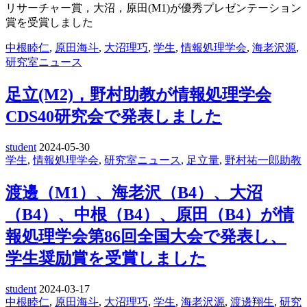
リサーチャー賞，
大沼，原田
(M1)
が優秀プレゼンテーション
賞を受賞しました
中根睦仁
,
原田海斗
,
大沼理巧
,
学生
,
情報処理学会
,
海老沢源
,
研究室ニュース
足立(M2)，野村助教が情報処理学会
CDS40研究会で発表しました
student
2024-05-30
学生
,
情報処理学会
,
研究室ニュース
,
足立量
,
野村祐一郎助教
渡邊（M1）、海老沢（B4）、大沼
（B4）、中根（B4）、原田（B4）が情
報処理学会第86回全国大会で発表し、
学生奨励賞を受賞しました
student
2024-03-17
中根睦仁
,
原田海斗
,
大沼理巧
,
学生
,
海老沢源
,
渡邊翔生
,
研究