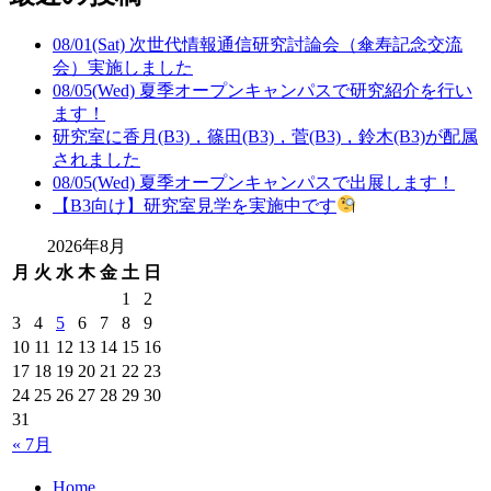
08/01(Sat) 次世代情報通信研究討論会（傘寿記念交流
会）実施しました
08/05(Wed) 夏季オープンキャンパスで研究紹介を行い
ます！
研究室に香月(B3)，篠田(B3)，菅(B3)，鈴木(B3)が配属
されました
08/05(Wed) 夏季オープンキャンパスで出展します！
【B3向け】研究室見学を実施中です
2026年8月
月
火
水
木
金
土
日
1
2
3
4
5
6
7
8
9
10
11
12
13
14
15
16
17
18
19
20
21
22
23
24
25
26
27
28
29
30
31
« 7月
Home