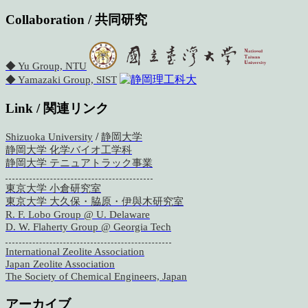
Collaboration / 共同研究
◆ Yu Group, NTU
◆ Yamazaki Group, SIST
Link / 関連リンク
/
Shizuoka University
静岡大学
静岡大学 化学バイオ工学科
静岡大学 テニュアトラック事業
東京大学 小倉研究室
東京大学 大久保・脇原・伊與木研究室
R. F. Lobo Group @ U. Delaware
D. W. Flaherty Group @ Georgia Tech
International Zeolite Association
Japan Zeolite Association
The Society of Chemical Engineers, Japan
アーカイブ