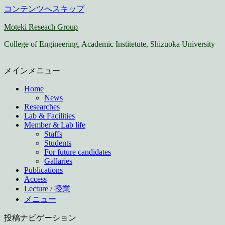
コンテンツへスキップ
Moteki Reseach Group
College of Engineering, Academic Institetute, Shizuoka University
メインメニュー
Home
News
Researches
Lab & Facilities
Member & Lab life
Staffs
Students
For future candidates
Gallaries
Publications
Access
Lecture / 授業
メニュー
投稿ナビゲーション