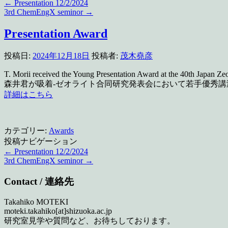
←
Presentation 12/2/2024
3rd ChemEngX seminor
→
Presentation Award
投稿日:
2024年12月18日
投稿者:
茂木堯彦
T. Morii received the Young Presentation Award at the 40th Japan Ze
森井君が吸着-ゼオライト合同研究発表会において若手優秀
詳細はこちら
カテゴリー:
Awards
投稿ナビゲーション
←
Presentation 12/2/2024
3rd ChemEngX seminor
→
Contact / 連絡先
Takahiko MOTEKI
moteki.takahiko[at]shizuoka.ac.jp
研究室見学や質問など、お待ちしております。