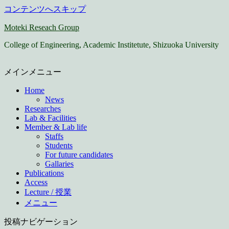
コンテンツへスキップ
Moteki Reseach Group
College of Engineering, Academic Institetute, Shizuoka University
メインメニュー
Home
News
Researches
Lab & Facilities
Member & Lab life
Staffs
Students
For future candidates
Gallaries
Publications
Access
Lecture / 授業
メニュー
投稿ナビゲーション