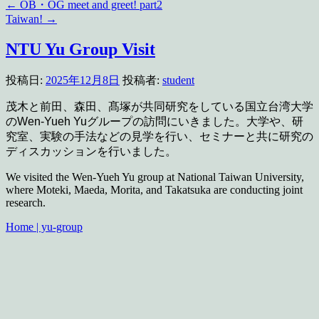
←
OB・OG meet and greet! part2
Taiwan!
→
NTU Yu Group Visit
投稿日:
2025年12月8日
投稿者:
student
茂木と前田、森田、髙塚が共同研究をしている国立台湾大学
のWen-Yueh Yuグループの訪問にいきました。大学や、研
究室、実験の手法などの見学を行い、セミナーと共に研究の
ディスカッションを行いました。
We visited the Wen-Yueh Yu group at National Taiwan University,
where Moteki, Maeda, Morita, and Takatsuka are conducting joint
research.
Home | yu-group