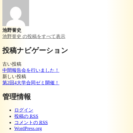
池野誉史
池野誉史 の投稿をすべて表示
投稿ナビゲーション
古い投稿
中間報告会を行いました！
新しい投稿
第2回4大学合同ゼミ開催！
管理情報
ログイン
投稿の
RSS
コメントの
RSS
WordPress.org