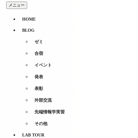
コンテンツへスキップ
メニュー
合宿
HOME
2025年夏合宿を行いました！
BLOG
Posted
on
2025-09-16
by
羽生元気
ゼミ
2025年9月12〜13日に永吉研究室2025年度夏合宿を神奈川
合宿
（参加者合計：13名/教員1名、修士課程2名、学士課程4年5名
イベント
1日目：鎌倉
現地集合&各人鎌倉散策→全員で鶴岡八幡宮を参拝→全員で
発表
2日目：横浜
表彰
横浜へ移動→2チームに分かれて中華街散策→横浜市庁舎にてM
外部交流
今年度は永吉研究室10周年ということもあり、2日目の夜には
だいたことに加え、MICE講義への参加を通じて、交流と学
先端情報学実習
を超えたつながりを得ることができました。この合宿で得た
その他
LAB TOUR