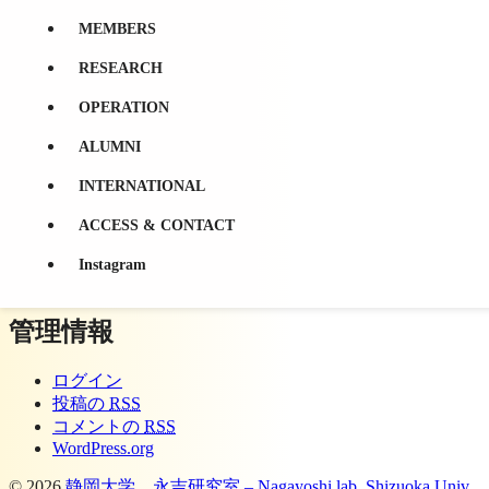
MEMBERS
RESEARCH
羽生元気
OPERATION
羽生元気 の投稿をすべて表示
ALUMNI
投稿ナビゲーション
INTERNATIONAL
古い投稿
ACCESS & CONTACT
横浜市よりMICEに関する講義および見学を受けました！
新しい投稿
Instagram
中間発表会を行いました！
管理情報
ログイン
投稿の
RSS
コメントの
RSS
WordPress.org
© 2026
静岡大学 永吉研究室 – Nagayoshi lab, Shizuoka Univ