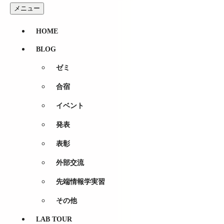
コンテンツへスキップ
メニュー
その他
HOME
日本経営診断学会 第58回全国大会で
BLOG
Posted
on
2025-10-09
by
羽生元気
ゼミ
2025年10月4日（土）～5日（日）に札幌学院大学新札幌
合宿
おめでとうございます！
イベント
https://www.inf.shizuoka.ac.jp/news/4900/
発表
発表題目 『キャッシュレス決済と組織能力：中小小売企業
表彰
外部交流
先端情報学実習
その他
LAB TOUR