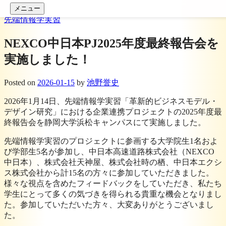
コンテンツへスキップ
メニュー
先端情報学実習
NEXCO中日本PJ2025年度最終報告会を
実施しました！
Posted
on
2026-01-15
by
池野誉史
2026年1月14日、先端情報学実習「革新的ビジネスモデル・
デザイン研究」における企業連携プロジェクトの2025年度最
終報告会を静岡大学浜松キャンパスにて実施しました。
先端情報学実習のプロジェクトに参画する大学院生1名およ
び学部生5名が参加し、中日本高速道路株式会社（NEXCO
中日本）、株式会社天神屋、株式会社時の栖、中日本エクシ
ス株式会社から計15名の方々に参加していただきました。
様々な視点を含めたフィードバックをしていただき、私たち
学生にとって多くの気づきを得られる貴重な機会となりまし
た。参加していただいた方々、大変ありがとうございまし
た。